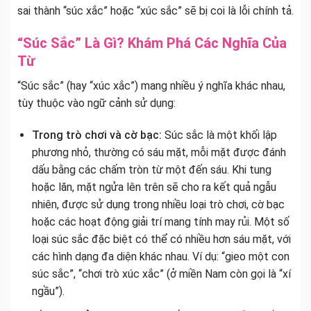
sai thành “súc xắc” hoặc “xúc sắc” sẽ bị coi là lỗi chính tả.
“Súc Sắc” Là Gì? Khám Phá Các Nghĩa Của
Từ
“Súc sắc” (hay “xúc xắc”) mang nhiều ý nghĩa khác nhau,
tùy thuộc vào ngữ cảnh sử dụng:
Trong trò chơi và cờ bạc:
Súc sắc là một khối lập
phương nhỏ, thường có sáu mặt, mỗi mặt được đánh
dấu bằng các chấm tròn từ một đến sáu. Khi tung
hoặc lăn, mặt ngửa lên trên sẽ cho ra kết quả ngẫu
nhiên, được sử dụng trong nhiều loại trò chơi, cờ bạc
hoặc các hoạt động giải trí mang tính may rủi. Một số
loại súc sắc đặc biệt có thể có nhiều hơn sáu mặt, với
các hình dạng đa diện khác nhau. Ví dụ: “gieo một con
súc sắc”, “chơi trò xúc xắc” (ở miền Nam còn gọi là “xí
ngầu”).