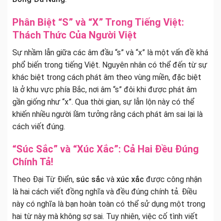
Phân Biệt “S” và “X” Trong Tiếng Việt:
Thách Thức Của Người Việt
Sự nhầm lẫn giữa các âm đầu “s” và “x” là một vấn đề khá
phổ biến trong tiếng Việt. Nguyên nhân có thể đến từ sự
khác biệt trong cách phát âm theo vùng miền, đặc biệt
là ở khu vực phía Bắc, nơi âm “s” đôi khi được phát âm
gần giống như “x”. Qua thời gian, sự lẫn lộn này có thể
khiến nhiều người lầm tưởng rằng cách phát âm sai lại là
cách viết đúng.
“Súc Sắc” và “Xúc Xắc”: Cả Hai Đều Đúng
Chính Tả!
Theo Đại Từ Điển,
súc sắc
và
xúc xắc
được công nhận
là hai cách viết đồng nghĩa và đều đúng chính tả. Điều
này có nghĩa là bạn hoàn toàn có thể sử dụng một trong
hai từ này mà không sợ sai. Tuy nhiên, việc cố tình viết