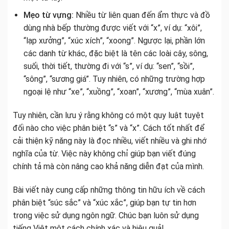
Mẹo từ vựng:
Nhiều từ liên quan đến ẩm thực và đồ
dùng nhà bếp thường được viết với “x”, ví dụ: “xôi”,
“lạp xưởng”, “xúc xích”, “xoong”. Ngược lại, phần lớn
các danh từ khác, đặc biệt là tên các loài cây, sông,
suối, thời tiết, thường đi với “s”, ví dụ: “sen”, “sồi”,
“sông”, “sương giá”. Tuy nhiên, có những trường hợp
ngoại lệ như “xe”, “xuồng”, “xoan”, “xương”, “mùa xuân”.
Tuy nhiên, cần lưu ý rằng không có một quy luật tuyệt
đối nào cho việc phân biệt “s” và “x”. Cách tốt nhất để
cải thiện kỹ năng này là đọc nhiều, viết nhiều và ghi nhớ
nghĩa của từ. Việc này không chỉ giúp bạn viết đúng
chính tả mà còn nâng cao khả năng diễn đạt của mình.
Bài viết này cung cấp những thông tin hữu ích về cách
phân biệt “súc sắc” và “xúc xắc”, giúp bạn tự tin hơn
trong việc sử dụng ngôn ngữ. Chúc bạn luôn sử dụng
tiếng Việt một cách chính xác và hiệu quả!