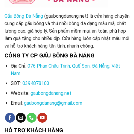
Gấu Bông Đà Nẵng
(gaubongdanang.net) là cửa hàng chuyên
cung cấp gấu bông và thú nhồi bông đa dạng mẫu mã, chất
lượng cao, giá hợp lý. Sản phẩm mềm mại, an toàn, phù hợp
làm quà tặng cho nhiều dịp. Cửa hàng luôn cập nhật mẫu mới
và hỗ trợ khách hàng tận tình, nhanh chóng.
CÔNG TY CP GẤU BÔNG ĐÀ NẴNG
Địa Chỉ:
076 Phan Châu Trinh, Quế Sơn, Đà Nẵng, Việt
Nam
SĐT:
0394878103
Website:
gaubongdanang.net
Email:
gaubongdanang@gmail.com
HỖ TRỢ KHÁCH HÀNG