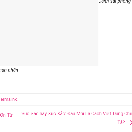
Cảnh sát phong
 nạn nhân
permalink
.
Súc Sắc hay Xúc Xắc: Đâu Mới Là Cách Viết Đúng Chí
 Ơn Từ
Tả?