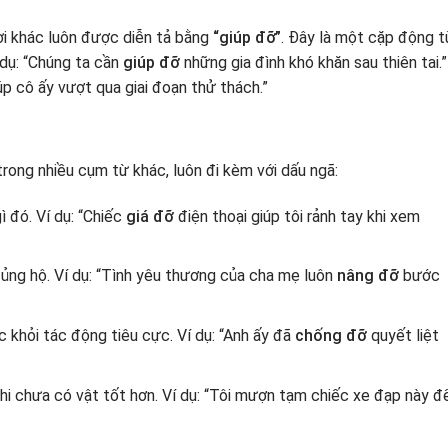
ời khác luôn được diễn tả bằng
“giúp đỡ”
. Đây là một cặp động t
 dụ: “Chúng ta cần
giúp đỡ
những gia đình khó khăn sau thiên tai.”
úp cô ấy vượt qua giai đoạn thử thách.”
trong nhiều cụm từ khác, luôn đi kèm với dấu ngã:
 đó. Ví dụ: “Chiếc
giá đỡ
điện thoại giúp tôi rảnh tay khi xem
ủng hộ. Ví dụ: “Tình yêu thương của cha mẹ luôn
nâng đỡ
bước
 khỏi tác động tiêu cực. Ví dụ: “Anh ấy đã
chống đỡ
quyết liệt
i chưa có vật tốt hơn. Ví dụ: “Tôi mượn tạm chiếc xe đạp này đ