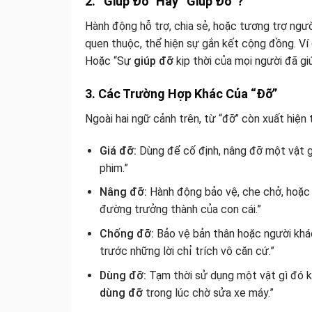
2. “Giúp Đỡ” Hay “Giúp Đở”?
Hành động hỗ trợ, chia sẻ, hoặc tương trợ ngư
quen thuộc, thể hiện sự gắn kết cộng đồng. Ví
Hoặc “Sự
giúp đỡ
kịp thời của mọi người đã gi
3. Các Trường Hợp Khác Của “Đỡ”
Ngoài hai ngữ cảnh trên, từ “đỡ” còn xuất hiện 
Giá đỡ:
Dùng để cố định, nâng đỡ một vật gì
phim.”
Nâng đỡ:
Hành động bảo vệ, che chở, hoặc 
đường trưởng thành của con cái.”
Chống đỡ:
Bảo vệ bản thân hoặc người khác
trước những lời chỉ trích vô căn cứ.”
Dùng đỡ:
Tạm thời sử dụng một vật gì đó kh
dùng đỡ
trong lúc chờ sửa xe máy.”