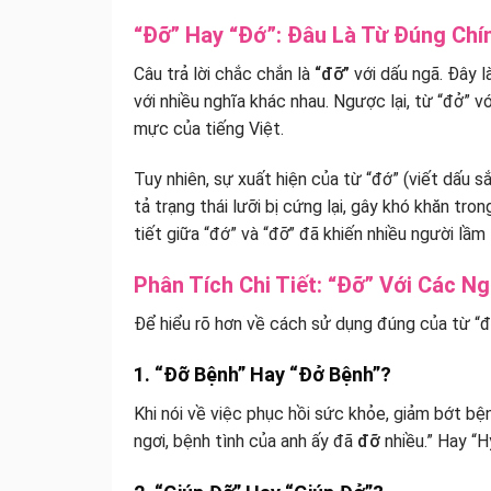
“Đỡ” Hay “Đớ”: Đâu Là Từ Đúng Chí
Câu trả lời chắc chắn là
“đỡ”
với dấu ngã. Đây l
với nhiều nghĩa khác nhau. Ngược lại, từ “đở” v
mực của tiếng Việt.
Tuy nhiên, sự xuất hiện của từ “đớ” (viết dấu sắc
tả trạng thái lưỡi bị cứng lại, gây khó khăn tr
tiết giữa “đớ” và “đỡ” đã khiến nhiều người lầm
Phân Tích Chi Tiết: “Đỡ” Với Các N
Để hiểu rõ hơn về cách sử dụng đúng của từ “đ
1. “Đỡ Bệnh” Hay “Đở Bệnh”?
Khi nói về việc phục hồi sức khỏe, giảm bớt bệ
ngơi, bệnh tình của anh ấy đã
đỡ
nhiều.” Hay “H