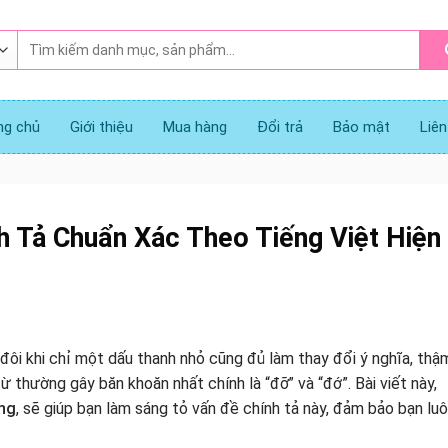
Tìm
kiếm:
ng chủ
Giới thiệu
Mua hàng
Đổi trả
Bảo mật
Liên
h Tả Chuẩn Xác Theo Tiếng Việt Hiện
đôi khi chỉ một dấu thanh nhỏ cũng đủ làm thay đổi ý nghĩa, thậ
ừ thường gây băn khoăn nhất chính là “đỡ” và “đớ”. Bài viết này,
ng
, sẽ giúp bạn làm sáng tỏ vấn đề chính tả này, đảm bảo bạn lu