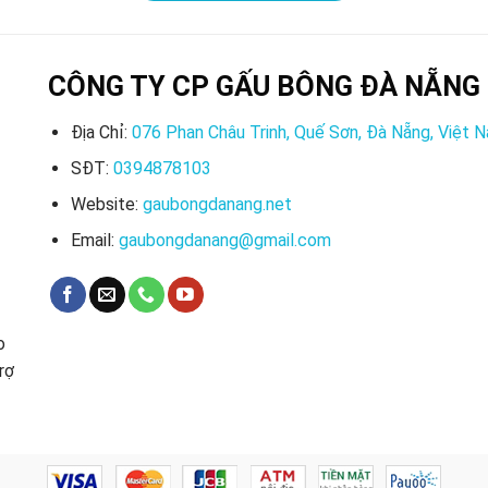
CÔNG TY CP GẤU BÔNG ĐÀ NẴNG
Địa Chỉ:
076 Phan Châu Trinh, Quế Sơn, Đà Nẵng, Việt 
SĐT:
0394878103
Website:
gaubongdanang.net
Email:
gaubongdanang@gmail.com
o
rợ