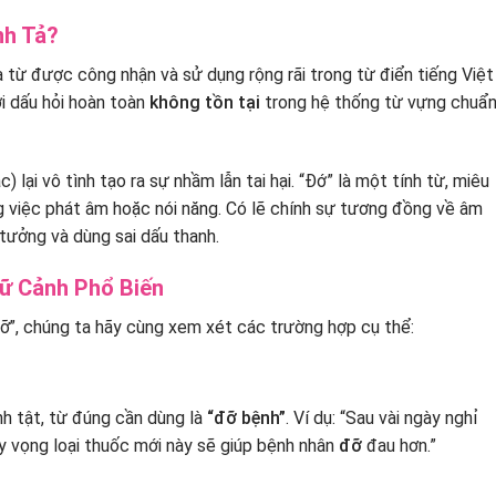
nh Tả?
à từ được công nhận và sử dụng rộng rãi trong từ điển tiếng Việt
ới dấu hỏi hoàn toàn
không tồn tại
trong hệ thống từ vựng chuẩ
) lại vô tình tạo ra sự nhầm lẫn tai hại. “Đớ” là một tính từ, miêu
ong việc phát âm hoặc nói năng. Có lẽ chính sự tương đồng về âm
 tưởng và dùng sai dấu thanh.
gữ Cảnh Phổ Biến
ỡ”, chúng ta hãy cùng xem xét các trường hợp cụ thể:
nh tật, từ đúng cần dùng là
“đỡ bệnh”
. Ví dụ: “Sau vài ngày nghỉ
y vọng loại thuốc mới này sẽ giúp bệnh nhân
đỡ
đau hơn.”