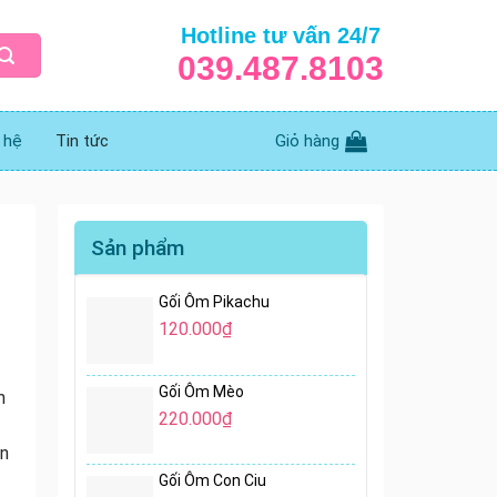
Hotline tư vấn 24/7
039.487.8103
 hệ
Tin tức
Giỏ hàng
Sản phẩm
Gối Ôm Pikachu
120.000
₫
Gối Ôm Mèo
m
220.000
₫
ôn
Gối Ôm Con Ciu