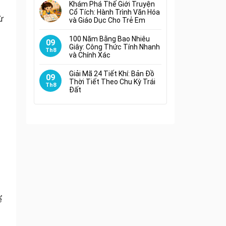
Khám Phá Thế Giới Truyện
Cổ Tích: Hành Trình Văn Hóa
ừ
và Giáo Dục Cho Trẻ Em
100 Năm Bằng Bao Nhiêu
09
Giây: Công Thức Tính Nhanh
Th8
và Chính Xác
Giải Mã 24 Tiết Khí: Bản Đồ
09
Thời Tiết Theo Chu Kỳ Trái
Th8
Đất
ể