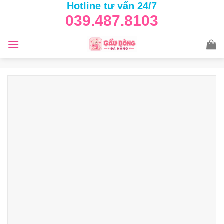
Hotline tư vấn 24/7
Skip
039.487.8103
to
content