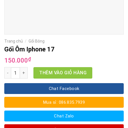
Trang chủ
/
Gối Bông
Gối Ôm Iphone 17
₫
150.000
Gối Ôm Iphone 17 số lượng
THÊM VÀO GIỎ HÀNG
Chat Facebook
Mua sỉ: 086.835.7939
Chat Zalo