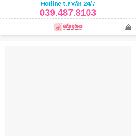
Hotline tư vấn 24/7
Skip
039.487.8103
to
content