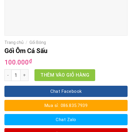
Trang chủ
/
Gối Bông
Gối Ôm Cá Sấu
₫
100.000
Gối Ôm Cá Sấu số lượng
THÊM VÀO GIỎ HÀNG
Chat Facebook
Mua sỉ: 086.835.7939
Chat Zalo