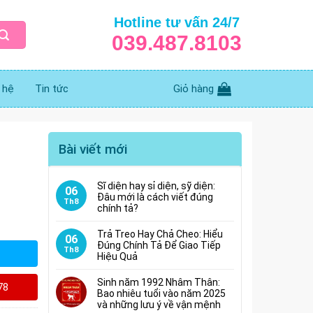
Hotline tư vấn 24/7
039.487.8103
 hệ
Tin tức
Giỏ hàng
Bài viết mới
Sĩ diện hay sỉ diện, sỹ diện:
06
Đâu mới là cách viết đúng
Th8
chính tả?
Trả Treo Hay Chả Cheo: Hiểu
06
Đúng Chính Tả Để Giao Tiếp
Th8
Hiệu Quả
Sinh năm 1992 Nhâm Thân:
78
Bao nhiêu tuổi vào năm 2025
và những lưu ý về vận mệnh