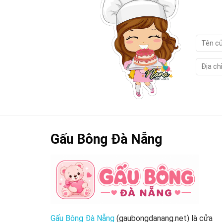
Gấu Bông Đà Nẵng
Gấu Bông Đà Nẵng
(gaubongdanang.net) là cửa