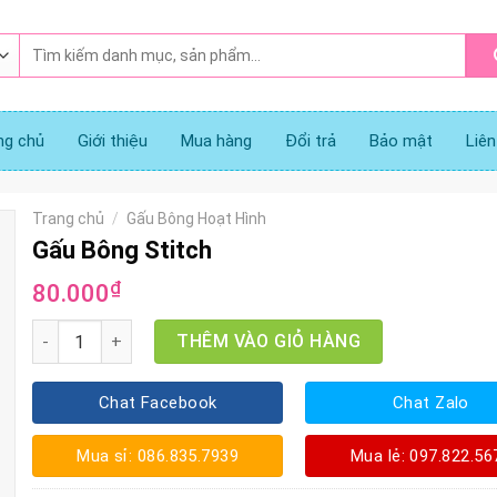
Tìm
kiếm:
ng chủ
Giới thiệu
Mua hàng
Đổi trả
Bảo mật
Liên
Trang chủ
/
Gấu Bông Hoạt Hình
Gấu Bông Stitch
₫
80.000
Gấu Bông Stitch số lượng
THÊM VÀO GIỎ HÀNG
Chat Facebook
Chat Zalo
Mua sỉ: 086.835.7939
Mua lẻ: 097.822.56