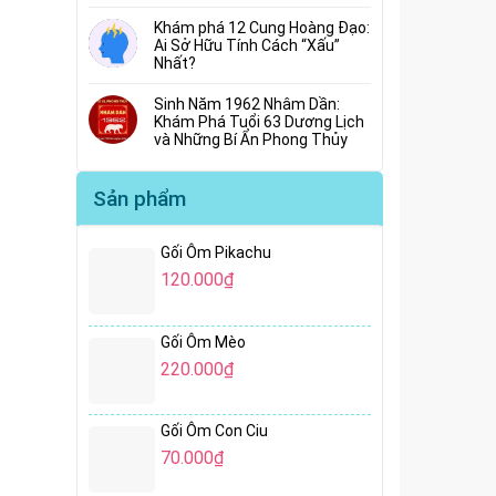
Khám phá 12 Cung Hoàng Đạo:
Ai Sở Hữu Tính Cách “Xấu”
Nhất?
Sinh Năm 1962 Nhâm Dần:
Khám Phá Tuổi 63 Dương Lịch
và Những Bí Ẩn Phong Thủy
Sản phẩm
Gối Ôm Pikachu
120.000
₫
Gối Ôm Mèo
220.000
₫
Gối Ôm Con Ciu
70.000
₫