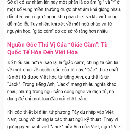
Sở dĩ có sự nhầm lẫn này một phần là do âm “gi” và “r” ở
một số vùng miền thường được phát âm khá giống nhau,
dẫn đến việc người nghe khó phân biệt và khi viết cũng
dễ mắc lỗi. Tuy nhiên, khi xét về mặt ngữ pháp và từ
nguyên học, “giắc cắm” có cơ sở rõ ràng hơn nhiều.
Nguồn Gốc Thú Vị Của “Giắc Cắm”: Từ
Quốc Tế Hóa Đến Việt Hóa
Để hiểu sâu hơn vì sao lại là “giắc cắm”, chúng ta cần lùi
về một chút về nguồn gốc của từ này. “Giắc” thực chất
là một từ được Việt hóa từ tiếng Anh, cụ thể là từ
“Jack”. Trong tiếng Anh, “Jack” mang nhiều nghĩa khác
nhau, nhưng trong ngữ cảnh công nghệ và điện tử, nó
dùng để chỉ một loại đầu nối, chốt cắm.
Khi các thiết bị điện tử phương Tây du nhập vào Việt
Nam, cùng với chúng là các thuật ngữ kỹ thuật. Thay vì
giữ nguyên cách viết “Jack” nửa Anh nửa Việt, người Việt