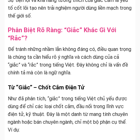
Sự tiện lợi và khả năng tương thích của giắc cắm là yếu
tố cốt lõi tạo nên trải nghiệm người dùng liền mạch trong
thế giới số.
Phân Biệt Rõ Ràng: “Giắc” Khác Gì Với
“Rắc”?
Để tránh những nhầm lẫn không đáng có, điều quan trọng
là chúng ta cần hiểu rõ ý nghĩa và cách dùng của cả
“giắc” và “rắc” trong tiếng Việt. Đây không chỉ là vấn đề
chính tả mà còn là ngữ nghĩa.
Từ “Giắc” – Chốt Cắm Điện Tử
Như đã phân tích, “giắc” trong tiếng Việt chủ yếu được
dùng để chỉ các loại chốt cắm, đầu nối trong lĩnh vực
điện tử, kỹ thuật. Đây là một danh từ mang tính chuyên
ngành hoặc bán chuyên ngành, chỉ một bộ phận cụ thể.
Ví dụ: