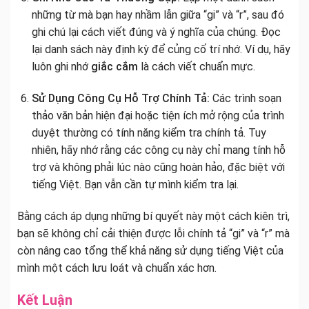
những từ mà bạn hay nhầm lẫn giữa “gi” và “r”, sau đó
ghi chú lại cách viết đúng và ý nghĩa của chúng. Đọc
lại danh sách này định kỳ để củng cố trí nhớ. Ví dụ, hãy
luôn ghi nhớ
giắc cắm
là cách viết chuẩn mực.
Sử Dụng Công Cụ Hỗ Trợ Chính Tả:
Các trình soạn
thảo văn bản hiện đại hoặc tiện ích mở rộng của trình
duyệt thường có tính năng kiểm tra chính tả. Tuy
nhiên, hãy nhớ rằng các công cụ này chỉ mang tính hỗ
trợ và không phải lúc nào cũng hoàn hảo, đặc biệt với
tiếng Việt. Bạn vẫn cần tự mình kiểm tra lại.
Bằng cách áp dụng những bí quyết này một cách kiên trì,
bạn sẽ không chỉ cải thiện được lỗi chính tả “gi” và “r” mà
còn nâng cao tổng thể khả năng sử dụng tiếng Việt của
mình một cách lưu loát và chuẩn xác hơn.
Kết Luận