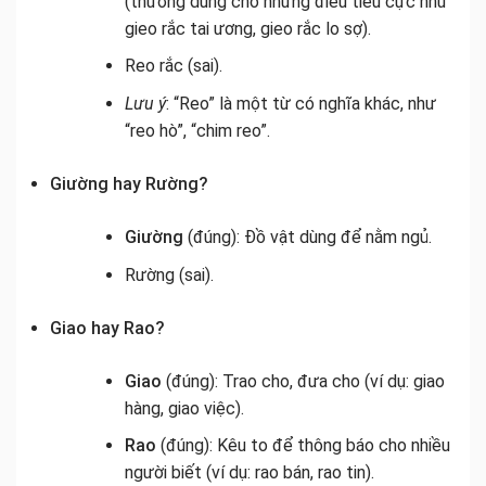
(thường dùng cho những điều tiêu cực như
gieo rắc tai ương, gieo rắc lo sợ).
Reo rắc (sai).
Lưu ý
: “Reo” là một từ có nghĩa khác, như
“reo hò”, “chim reo”.
Giường hay Rường?
Giường
(đúng): Đồ vật dùng để nằm ngủ.
Rường (sai).
Giao hay Rao?
Giao
(đúng): Trao cho, đưa cho (ví dụ: giao
hàng, giao việc).
Rao
(đúng): Kêu to để thông báo cho nhiều
người biết (ví dụ: rao bán, rao tin).