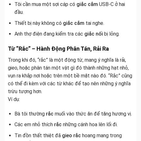
Tôi cần mua một sợi cáp có
giắc cắm
USB-C ở hai
đầu.
Thiết bị này không có
giắc cắm
tai nghe.
Anh thợ điện đang kiểm tra các
giắc nối
bị lỏng.
Từ “Rắc” – Hành Động Phân Tán, Rải Ra
Trong khi đó, “rắc” là một động từ, mang ý nghĩa là rải,
gieo, hoặc phân tán một vật gì đó thành những hạt nhỏ,
vụn ra khắp nơi hoặc trên một bề mặt nào đó. “Rắc” cũng
có thể đi kèm với các từ khác để tạo nên những ý nghĩa
trừu tượng hơn.
Ví dụ:
Bà tôi thường
rắc
muối vào thức ăn để tăng hương vị.
Các em nhỏ thích
rắc
những cánh hoa lên lối đi.
Tin đồn thất thiệt đã
gieo rắc
hoang mang trong