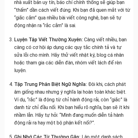
nhà xuất bản uy tín, báo chí chính thống sẽ giúp bạn
“thấm” dần cách viết đúng. Khi bạn đã quen mắt với từ
“giắc cắm” qua nhiều bài viết công nghệ, bạn sẽ tự
động nhận ra “rắc cắm” là sai.
Luyện Tập Viết Thường Xuyên:
Càng viết nhiều, bạn
càng có cơ hội áp dụng các quy tắc chính tả và tự
sửa lỗi cho mình. Hãy thử viết nhật ký, blog cá nhân
hoặc tham gia các diễn đàn, nhóm viết lách để rèn
luyện.
Tập Trung Phân Biệt Ngữ Nghĩa:
Đôi khi, cách phát
âm giống nhau nhưng ý nghĩa lại hoàn toàn khác biệt.
Ví dụ, “rắc” là động từ chỉ hành động rải, còn “giắc” là
danh từ chỉ đầu nối. Khi bạn hiểu rõ nghĩa, bạn sẽ ít khi
nhầm lẫn. Hãy tự hỏi: “Mình đang muốn diễn tả hành
động rải ra hay một bộ phận kết nối?”.
Ghi Nhớ Các Từ Thường Gặp:
Lập một danh sách