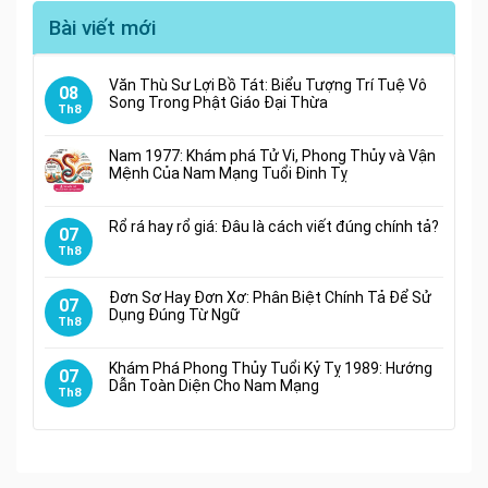
Bài viết mới
Văn Thù Sư Lợi Bồ Tát: Biểu Tượng Trí Tuệ Vô
08
Song Trong Phật Giáo Đại Thừa
Th8
Nam 1977: Khám phá Tử Vi, Phong Thủy và Vận
Mệnh Của Nam Mạng Tuổi Đinh Tỵ
Rổ rá hay rổ giá: Đâu là cách viết đúng chính tả?
07
Th8
Đơn Sơ Hay Đơn Xơ: Phân Biệt Chính Tả Để Sử
07
Dụng Đúng Từ Ngữ
Th8
Khám Phá Phong Thủy Tuổi Kỷ Tỵ 1989: Hướng
07
Dẫn Toàn Diện Cho Nam Mạng
Th8