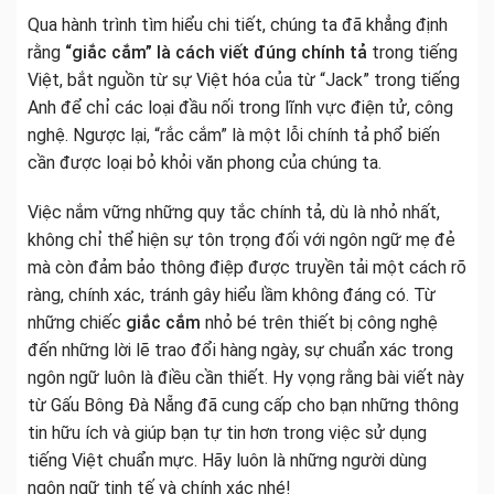
Qua hành trình tìm hiểu chi tiết, chúng ta đã khẳng định
rằng
“giắc cắm” là cách viết đúng chính tả
trong tiếng
Việt, bắt nguồn từ sự Việt hóa của từ “Jack” trong tiếng
Anh để chỉ các loại đầu nối trong lĩnh vực điện tử, công
nghệ. Ngược lại, “rắc cắm” là một lỗi chính tả phổ biến
cần được loại bỏ khỏi văn phong của chúng ta.
Việc nắm vững những quy tắc chính tả, dù là nhỏ nhất,
không chỉ thể hiện sự tôn trọng đối với ngôn ngữ mẹ đẻ
mà còn đảm bảo thông điệp được truyền tải một cách rõ
ràng, chính xác, tránh gây hiểu lầm không đáng có. Từ
những chiếc
giắc cắm
nhỏ bé trên thiết bị công nghệ
đến những lời lẽ trao đổi hàng ngày, sự chuẩn xác trong
ngôn ngữ luôn là điều cần thiết. Hy vọng rằng bài viết này
từ Gấu Bông Đà Nẵng đã cung cấp cho bạn những thông
tin hữu ích và giúp bạn tự tin hơn trong việc sử dụng
tiếng Việt chuẩn mực. Hãy luôn là những người dùng
ngôn ngữ tinh tế và chính xác nhé!