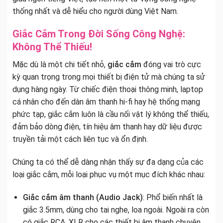
thống nhất và dễ hiểu cho người dùng Việt Nam.
Giắc Cắm Trong Đời Sống Công Nghệ:
Không Thể Thiếu!
Mặc dù là một chi tiết nhỏ,
giắc cắm
đóng vai trò cực
kỳ quan trọng trong mọi thiết bị điện tử mà chúng ta sử
dụng hàng ngày. Từ chiếc điện thoại thông minh, laptop
cá nhân cho đến dàn âm thanh hi-fi hay hệ thống mạng
phức tạp, giắc cắm luôn là cầu nối vật lý không thể thiếu,
đảm bảo dòng điện, tín hiệu âm thanh hay dữ liệu được
truyền tải một cách liên tục và ổn định.
Chúng ta có thể dễ dàng nhận thấy sự đa dạng của các
loại giắc cắm, mỗi loại phục vụ một mục đích khác nhau:
Giắc cắm âm thanh (Audio Jack)
: Phổ biến nhất là
giắc 3.5mm, dùng cho tai nghe, loa ngoài. Ngoài ra còn
có giắc RCA, XLR cho các thiết bị âm thanh chuyên