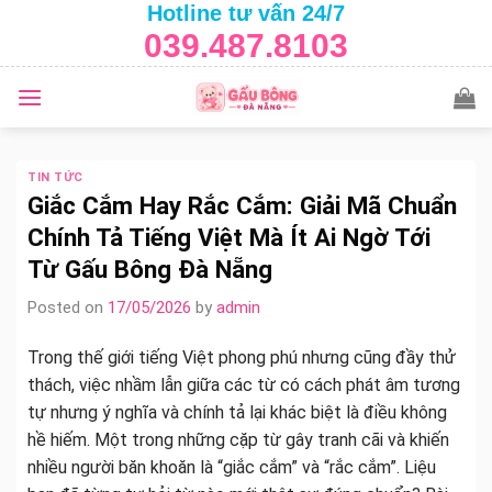
Hotline tư vấn 24/7
Skip
039.487.8103
to
content
TIN TỨC
Giắc Cắm Hay Rắc Cắm: Giải Mã Chuẩn
Chính Tả Tiếng Việt Mà Ít Ai Ngờ Tới
Từ Gấu Bông Đà Nẵng
Posted on
17/05/2026
by
admin
Trong thế giới tiếng Việt phong phú nhưng cũng đầy thử
thách, việc nhầm lẫn giữa các từ có cách phát âm tương
tự nhưng ý nghĩa và chính tả lại khác biệt là điều không
hề hiếm. Một trong những cặp từ gây tranh cãi và khiến
nhiều người băn khoăn là “giắc cắm” và “rắc cắm”. Liệu