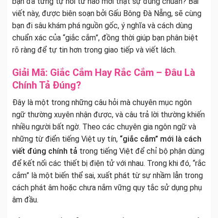
bạn đã từng tự hỏi từ nào mới thật sự đúng chuẩn? Bài
viết này, được biên soạn bởi Gấu Bông Đà Nẵng, sẽ cùng
bạn đi sâu khám phá nguồn gốc, ý nghĩa và cách dùng
chuẩn xác của “giắc cắm”, đồng thời giúp bạn phân biệt
rõ ràng để tự tin hơn trong giao tiếp và viết lách.
Giải Mã: Giắc Cắm Hay Rắc Cắm – Đâu Là
Chính Tả Đúng?
Đây là một trong những câu hỏi mà chuyên mục ngôn
ngữ thường xuyên nhận được, và câu trả lời thường khiến
nhiều người bất ngờ. Theo các chuyên gia ngôn ngữ và
những từ điển tiếng Việt uy tín,
“giắc cắm” mới là cách
viết đúng chính tả
trong tiếng Việt để chỉ bộ phận dùng
để kết nối các thiết bị điện tử với nhau. Trong khi đó, “rắc
cắm” là một biến thể sai, xuất phát từ sự nhầm lẫn trong
cách phát âm hoặc chưa nắm vững quy tắc sử dụng phụ
âm đầu.