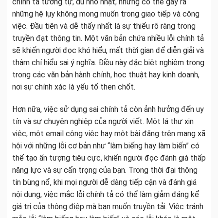
chính tả tương tự, dù nhỏ nhặt, nhưng có thể gây ra
những hệ lụy không mong muốn trong giao tiếp và công
việc. Đầu tiên và dễ thấy nhất là sự thiếu rõ ràng trong
truyền đạt thông tin. Một văn bản chứa nhiều lỗi chính tả
sẽ khiến người đọc khó hiểu, mất thời gian để diễn giải và
thậm chí hiểu sai ý nghĩa. Điều này đặc biệt nghiêm trọng
trong các văn bản hành chính, học thuật hay kinh doanh,
nơi sự chính xác là yếu tố then chốt.
Hơn nữa, việc sử dụng sai chính tả còn ảnh hưởng đến uy
tín và sự chuyên nghiệp của người viết. Một lá thư xin
việc, một email công việc hay một bài đăng trên mạng xã
hội với những lỗi cơ bản như “làm biếng hay làm biến” có
thể tạo ấn tượng tiêu cực, khiến người đọc đánh giá thấp
năng lực và sự cẩn trọng của bạn. Trong thời đại thông
tin bùng nổ, khi mọi người dễ dàng tiếp cận và đánh giá
nội dung, việc mắc lỗi chính tả có thể làm giảm đáng kể
giá trị của thông điệp mà bạn muốn truyền tải. Việc tránh