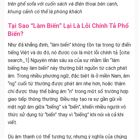
trên ghế sofa với cuốn sách và điện thoại bên cạnh,
khung cảnh có thể là phòng khách
Tại Sao “Làm Biến” Lại Là Lỗi Chính Tả Phổ
Biến?
Như đã khẳng định, “làm biến” không tồn tại trong từ điển
tiếng Việt và do đó, nó được coi là một lỗi chính tả. [cite:
search_1] Nguyên nhân sâu xa của sự nhầm lẫn “làm
biếng hay làm biến” này thường bắt nguồn từ cách phát
âm. Trong nhiều phương ngữ, đặc biệt là ở miền Nam, âm
“ng” cuối từ thường được phát âm nhẹ hơn, hoặc thậm
chí được thay thế bằng âm “n” trong một số trường hợp
giao tiếp thông thường. Điều này tạo ra sự gần gũi về
mặt ngữ âm giữa “biếng” và “biến”, khiến nhiều người vô
thức sử dụng từ “biến” thay vì “biếng” khi nói và cả khi
viết.
Dù âm thanh có thể tương tự, nhưng ý nghĩa của chúng