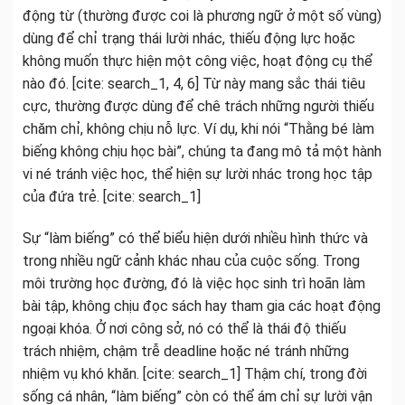
động từ (thường được coi là phương ngữ ở một số vùng)
dùng để chỉ trạng thái lười nhác, thiếu động lực hoặc
không muốn thực hiện một công việc, hoạt động cụ thể
nào đó. [cite: search_1, 4, 6] Từ này mang sắc thái tiêu
cực, thường được dùng để chê trách những người thiếu
chăm chỉ, không chịu nỗ lực. Ví dụ, khi nói “Thằng bé làm
biếng không chịu học bài”, chúng ta đang mô tả một hành
vi né tránh việc học, thể hiện sự lười nhác trong học tập
của đứa trẻ. [cite: search_1]
Sự “làm biếng” có thể biểu hiện dưới nhiều hình thức và
trong nhiều ngữ cảnh khác nhau của cuộc sống. Trong
môi trường học đường, đó là việc học sinh trì hoãn làm
bài tập, không chịu đọc sách hay tham gia các hoạt động
ngoại khóa. Ở nơi công sở, nó có thể là thái độ thiếu
trách nhiệm, chậm trễ deadline hoặc né tránh những
nhiệm vụ khó khăn. [cite: search_1] Thậm chí, trong đời
sống cá nhân, “làm biếng” còn có thể ám chỉ sự lười vận