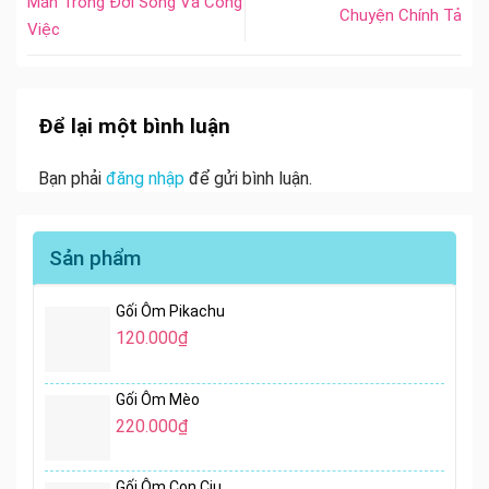
Mắn Trong Đời Sống Và Công
Chuyện Chính Tả
Việc
Để lại một bình luận
Bạn phải
đăng nhập
để gửi bình luận.
Sản phẩm
Gối Ôm Pikachu
120.000
₫
Gối Ôm Mèo
220.000
₫
Gối Ôm Con Ciu