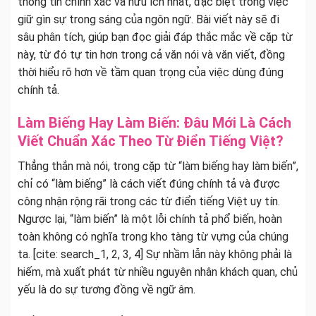
thông tin chính xác và hữu ích nhất, đặc biệt trong việc
giữ gìn sự trong sáng của ngôn ngữ. Bài viết này sẽ đi
sâu phân tích, giúp bạn đọc giải đáp thắc mắc về cặp từ
này, từ đó tự tin hơn trong cả văn nói và văn viết, đồng
thời hiểu rõ hơn về tầm quan trọng của việc dùng đúng
chính tả.
Làm Biếng Hay Làm Biến: Đâu Mới Là Cách
Viết Chuẩn Xác Theo Từ Điển Tiếng Việt?
Thẳng thắn mà nói, trong cặp từ “làm biếng hay làm biến”,
chỉ có “làm biếng” là cách viết đúng chính tả và được
công nhận rộng rãi trong các từ điển tiếng Việt uy tín.
Ngược lại, “làm biến” là một lỗi chính tả phổ biến, hoàn
toàn không có nghĩa trong kho tàng từ vựng của chúng
ta. [cite: search_1, 2, 3, 4] Sự nhầm lẫn này không phải là
hiếm, mà xuất phát từ nhiều nguyên nhân khách quan, chủ
yếu là do sự tương đồng về ngữ âm.