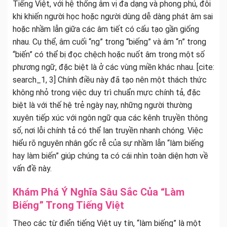
Tiếng Việt, với hệ thống âm vị đa dạng và phong phú, đôi
khi khiến người học hoặc người dùng dễ dàng phát âm sai
hoặc nhầm lẫn giữa các âm tiết có cấu tạo gần giống
nhau. Cụ thể, âm cuối “ng” trong “biếng” và âm “n” trong
“biến” có thể bị đọc chệch hoặc nuốt âm trong một số
phương ngữ, đặc biệt là ở các vùng miền khác nhau. [cite:
search_1, 3] Chính điều này đã tạo nên một thách thức
không nhỏ trong việc duy trì chuẩn mực chính tả, đặc
biệt là với thế hệ trẻ ngày nay, những người thường
xuyên tiếp xúc với ngôn ngữ qua các kênh truyền thông
số, nơi lỗi chính tả có thể lan truyền nhanh chóng. Việc
hiểu rõ nguyên nhân gốc rễ của sự nhầm lẫn “làm biếng
hay làm biến” giúp chúng ta có cái nhìn toàn diện hơn về
vấn đề này.
Khám Phá Ý Nghĩa Sâu Sắc Của “Làm
Biếng” Trong Tiếng Việt
Theo các từ điển tiếng Việt uy tín, “làm biếng” là một