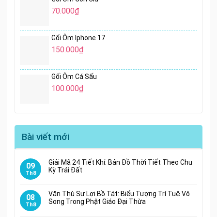
70.000
₫
Gối Ôm Iphone 17
150.000
₫
Gối Ôm Cá Sấu
100.000
₫
Bài viết mới
Giải Mã 24 Tiết Khí: Bản Đồ Thời Tiết Theo Chu
09
Kỳ Trái Đất
Th8
Văn Thù Sư Lợi Bồ Tát: Biểu Tượng Trí Tuệ Vô
08
Song Trong Phật Giáo Đại Thừa
Th8