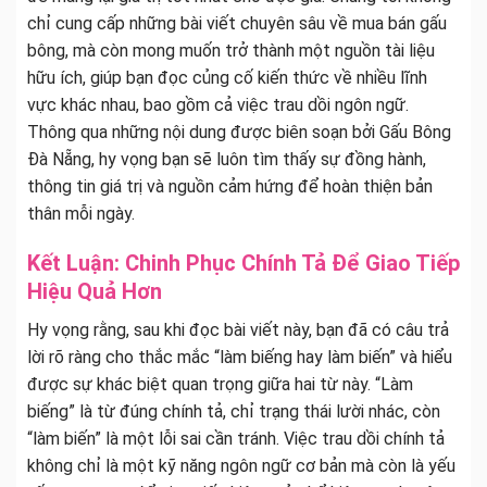
chỉ cung cấp những bài viết chuyên sâu về mua bán gấu
bông, mà còn mong muốn trở thành một nguồn tài liệu
hữu ích, giúp bạn đọc củng cố kiến thức về nhiều lĩnh
vực khác nhau, bao gồm cả việc trau dồi ngôn ngữ.
Thông qua những nội dung được biên soạn bởi Gấu Bông
Đà Nẵng, hy vọng bạn sẽ luôn tìm thấy sự đồng hành,
thông tin giá trị và nguồn cảm hứng để hoàn thiện bản
thân mỗi ngày.
Kết Luận: Chinh Phục Chính Tả Để Giao Tiếp
Hiệu Quả Hơn
Hy vọng rằng, sau khi đọc bài viết này, bạn đã có câu trả
lời rõ ràng cho thắc mắc “làm biếng hay làm biến” và hiểu
được sự khác biệt quan trọng giữa hai từ này. “Làm
biếng” là từ đúng chính tả, chỉ trạng thái lười nhác, còn
“làm biến” là một lỗi sai cần tránh. Việc trau dồi chính tả
không chỉ là một kỹ năng ngôn ngữ cơ bản mà còn là yếu