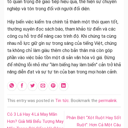
tố quan trọng để giao tiếp hiệu quả, thể hiện sự chuyên
nghiệp và tôn trọng đối với người đối diện.
Hãy biến việc kiểm tra chính tả thành một thói quen tốt,
thường xuyên đọc sách báo, tham khảo từ điển và các
công cụ hỗ trợ để nâng cao trình độ. Khi chúng ta cùng
nhau nỗ lực giữ gìn sự trong sáng của tiếng Việt, chúng
ta không chỉ làm giàu thêm cho bản thân mà còn góp
phần vào việc bảo tồn một di sản văn hóa vô giá. Đừng
để những lỗi nhỏ như “làm biếng hay làm biến” cản trở khả
năng diễn đạt và sự tự tin của bạn trong mọi hoàn cảnh.
This entry was posted in
Tin tức
. Bookmark the
permalink
.
Cỏ 3 Lá Hay 4 Lá May Mắn
Phân Biệt “Xót Ruột Hay Sốt
Hơn? Giải Mã Biểu Tượng May
Ruột”: Hơn Cả Một Câu