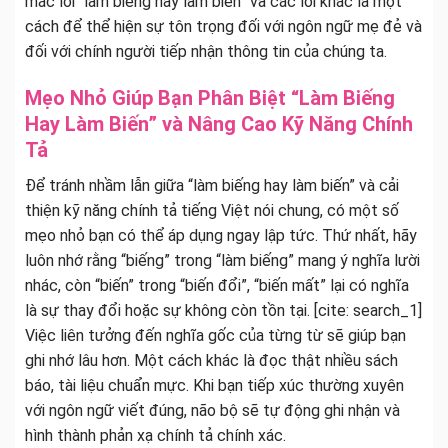
mắc lỗi “làm biếng hay làm biến” và các lỗi khác là một
cách để thể hiện sự tôn trọng đối với ngôn ngữ mẹ đẻ và
đối với chính người tiếp nhận thông tin của chúng ta.
Mẹo Nhỏ Giúp Bạn Phân Biệt “Làm Biếng
Hay Làm Biến” và Nâng Cao Kỹ Năng Chính
Tả
Để tránh nhầm lẫn giữa “làm biếng hay làm biến” và cải
thiện kỹ năng chính tả tiếng Việt nói chung, có một số
mẹo nhỏ bạn có thể áp dụng ngay lập tức. Thứ nhất, hãy
luôn nhớ rằng “biếng” trong “làm biếng” mang ý nghĩa lười
nhác, còn “biến” trong “biến đổi”, “biến mất” lại có nghĩa
là sự thay đổi hoặc sự không còn tồn tại. [cite: search_1]
Việc liên tưởng đến nghĩa gốc của từng từ sẽ giúp bạn
ghi nhớ lâu hơn. Một cách khác là đọc thật nhiều sách
báo, tài liệu chuẩn mực. Khi bạn tiếp xúc thường xuyên
với ngôn ngữ viết đúng, não bộ sẽ tự động ghi nhận và
hình thành phản xạ chính tả chính xác.