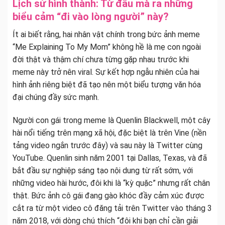
Lịch sử hình thành: Từ đâu mà ra những
biểu cảm “đi vào lòng người” này?
Ít ai biết rằng, hai nhân vật chính trong bức ảnh meme
“Me Explaining To My Mom” không hề là mẹ con ngoài
đời thật và thậm chí chưa từng gặp nhau trước khi
meme này trở nên viral. Sự kết hợp ngẫu nhiên của hai
hình ảnh riêng biệt đã tạo nên một biểu tượng văn hóa
đại chúng đầy sức mạnh.
Người con gái trong meme là Quenlin Blackwell, một cây
hài nổi tiếng trên mạng xã hội, đặc biệt là trên Vine (nền
tảng video ngắn trước đây) và sau này là Twitter cùng
YouTube. Quenlin sinh năm 2001 tại Dallas, Texas, và đã
bắt đầu sự nghiệp sáng tạo nội dung từ rất sớm, với
những video hài hước, đôi khi là “kỳ quặc” nhưng rất chân
thật. Bức ảnh cô gái đang gào khóc đầy cảm xúc được
cắt ra từ một video cô đăng tải trên Twitter vào tháng 3
năm 2018, với dòng chú thích “đôi khi bạn chỉ cần giải