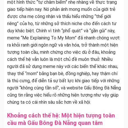
một hình thức “tự châm biếm” nhẹ nhàng về thực trạng
giao tiếp hiện nay. Nó phản ánh mong muốn của giới trẻ
được cha mẹ công nhận và thấu hiểu những “thế giới
riêng” của họ, từ những sở thích niche cho đến cách tư
duy khác biệt. Chính vì tính “phổ quát” và “gần gũi” này,
meme “Me Explaining To My Mom” đã nhanh chóng vượt
ra khỏi ranh giới ngôn ngữ và văn hóa, trở thành một hiện
tượng toàn cầu, minh chứng cho việc dù ở đâu, khoảng
cách thế hệ vẫn luôn là một chủ đề muôn thuở. Nhiều
người đã sử dụng meme này với các biến thể khác nhau,
thay thế “mom” bằng bạn bè, đồng nghiệp, hay thậm chí
là thú cưng, để diễn tả sự bất lực khi giao tiếp với những
người “không cùng tần số”, và website Gấu Bông Đà Nẵng
cũng tin rằng việc hiểu rõ những hiện tượng như vậy giúp
chúng ta có cái nhìn sâu sắc hơn về xã hội.
Khoảng cách thế hệ: Một hiện tượng toàn
cầu mà Gấu Bông Đà Nẵng quan tâm