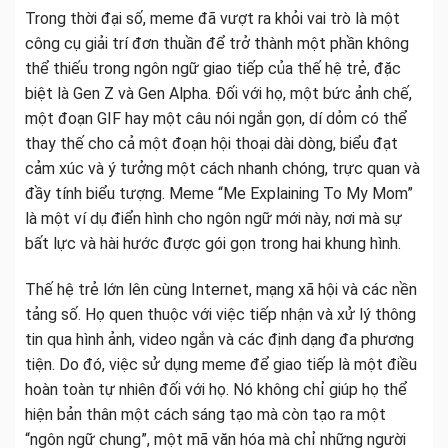
Trong thời đại số, meme đã vượt ra khỏi vai trò là một
công cụ giải trí đơn thuần để trở thành một phần không
thể thiếu trong ngôn ngữ giao tiếp của thế hệ trẻ, đặc
biệt là Gen Z và Gen Alpha. Đối với họ, một bức ảnh chế,
một đoạn GIF hay một câu nói ngắn gọn, dí dỏm có thể
thay thế cho cả một đoạn hội thoại dài dòng, biểu đạt
cảm xúc và ý tưởng một cách nhanh chóng, trực quan và
đầy tính biểu tượng. Meme “Me Explaining To My Mom”
là một ví dụ điển hình cho ngôn ngữ mới này, nơi mà sự
bất lực và hài hước được gói gọn trong hai khung hình.
Thế hệ trẻ lớn lên cùng Internet, mạng xã hội và các nền
tảng số. Họ quen thuộc với việc tiếp nhận và xử lý thông
tin qua hình ảnh, video ngắn và các định dạng đa phương
tiện. Do đó, việc sử dụng meme để giao tiếp là một điều
hoàn toàn tự nhiên đối với họ. Nó không chỉ giúp họ thể
hiện bản thân một cách sáng tạo mà còn tạo ra một
“ngôn ngữ chung”, một mã văn hóa mà chỉ những người