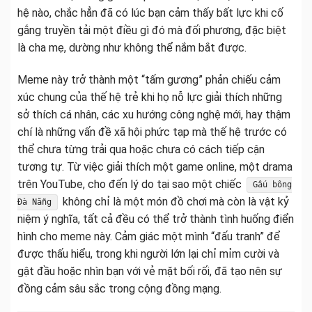
hệ nào, chắc hẳn đã có lúc bạn cảm thấy bất lực khi cố
gắng truyền tải một điều gì đó mà đối phương, đặc biệt
là cha mẹ, dường như không thể nắm bắt được.
Meme này trở thành một “tấm gương” phản chiếu cảm
xúc chung của thế hệ trẻ khi họ nỗ lực giải thích những
sở thích cá nhân, các xu hướng công nghệ mới, hay thậm
chí là những vấn đề xã hội phức tạp mà thế hệ trước có
thể chưa từng trải qua hoặc chưa có cách tiếp cận
tương tự. Từ việc giải thích một game online, một drama
trên YouTube, cho đến lý do tại sao một chiếc
Gấu bông
không chỉ là một món đồ chơi mà còn là vật kỷ
Đà Nẵng
niệm ý nghĩa, tất cả đều có thể trở thành tình huống điển
hình cho meme này. Cảm giác một mình “đấu tranh” để
được thấu hiểu, trong khi người lớn lại chỉ mỉm cười và
gật đầu hoặc nhìn bạn với vẻ mặt bối rối, đã tạo nên sự
đồng cảm sâu sắc trong cộng đồng mạng.