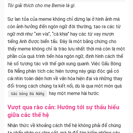
Tôi giải thích cho mẹ Bernie là gì.
Sự lan tỏa của meme không chỉ dừng lại ở hình ảnh mà
còn ảnh hưởng đến ngôn ngữ đời thường, tạo ra các từ
ngữ mới như “xin vía”, “cà khịa” hay các từ vay mượn
tiếng Anh được biến tấu. Đây là một bằng chứng cho
thấy meme không chỉ là trào lưu nhất thời mà còn là một
phần của quá trình tiến hóa ngôn ngữ, định hình cách thế
hệ số tương tác với thế giới xung quanh. Việc Gấu Bông
Đà Nẵng phân tích các hiện tượng này giúp độc giả có
cái nhìn toàn diện hơn về văn hóa hiện đại và những thay
đổi trong cách chúng ta kết nối, dù là qua một món quà
hay một meme hài hước.
Gấu bông Đà Nẵng
Vượt qua rào cản: Hướng tới sự thấu hiểu
giữa các thế hệ
Nhận thức về khoảng cách thế hệ không phải để chúng
ta chấp nhận sự chia cắt, mà là để tìm kiếm những cây