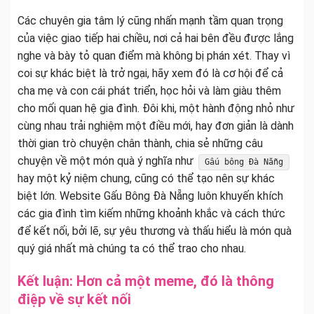
Các chuyên gia tâm lý cũng nhấn mạnh tầm quan trọng
của việc giao tiếp hai chiều, nơi cả hai bên đều được lắng
nghe và bày tỏ quan điểm mà không bị phán xét. Thay vì
coi sự khác biệt là trở ngại, hãy xem đó là cơ hội để cả
cha mẹ và con cái phát triển, học hỏi và làm giàu thêm
cho mối quan hệ gia đình. Đôi khi, một hành động nhỏ như
cùng nhau trải nghiệm một điều mới, hay đơn giản là dành
thời gian trò chuyện chân thành, chia sẻ những câu
chuyện về một món quà ý nghĩa như
Gấu bông Đà Nẵng
hay một kỷ niệm chung, cũng có thể tạo nên sự khác
biệt lớn. Website Gấu Bông Đà Nẵng luôn khuyến khích
các gia đình tìm kiếm những khoảnh khắc và cách thức
để kết nối, bởi lẽ, sự yêu thương và thấu hiểu là món quà
quý giá nhất mà chúng ta có thể trao cho nhau.
Kết luận: Hơn cả một meme, đó là thông
điệp về sự kết nối