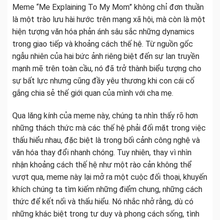
Meme “Me Explaining To My Mom” không chỉ đơn thuần
là một trào lưu hài hước trên mạng xã hội, mà còn là một
hiện tượng văn hóa phản ánh sâu sắc những dynamics
trong giao tiếp và khoảng cách thế hệ. Từ nguồn gốc
ngẫu nhiên của hai bức ảnh riêng biệt đến sự lan truyền
mạnh mẽ trên toàn cầu, nó đã trở thành biểu tượng cho
sự bất lực nhưng cũng đầy yêu thương khi con cái cố
gắng chia sẻ thế giới quan của mình với cha mẹ.
Qua lăng kính của meme này, chúng ta nhìn thấy rõ hơn
những thách thức mà các thế hệ phải đối mặt trong việc
thấu hiểu nhau, đặc biệt là trong bối cảnh công nghệ và
văn hóa thay đổi nhanh chóng. Tuy nhiên, thay vì nhìn
nhận khoảng cách thế hệ như một rào cản không thể
vượt qua, meme này lại mở ra một cuộc đối thoại, khuyến
khích chúng ta tìm kiếm những điểm chung, những cách
thức để kết nối và thấu hiểu. Nó nhắc nhở rằng, dù có
những khác biệt trong tư duy và phong cách sống, tình