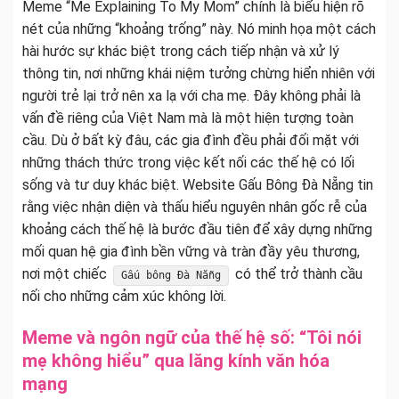
Meme “Me Explaining To My Mom” chính là biểu hiện rõ
nét của những “khoảng trống” này. Nó minh họa một cách
hài hước sự khác biệt trong cách tiếp nhận và xử lý
thông tin, nơi những khái niệm tưởng chừng hiển nhiên với
người trẻ lại trở nên xa lạ với cha mẹ. Đây không phải là
vấn đề riêng của Việt Nam mà là một hiện tượng toàn
cầu. Dù ở bất kỳ đâu, các gia đình đều phải đối mặt với
những thách thức trong việc kết nối các thế hệ có lối
sống và tư duy khác biệt. Website Gấu Bông Đà Nẵng tin
rằng việc nhận diện và thấu hiểu nguyên nhân gốc rễ của
khoảng cách thế hệ là bước đầu tiên để xây dựng những
mối quan hệ gia đình bền vững và tràn đầy yêu thương,
nơi một chiếc
có thể trở thành cầu
Gấu bông Đà Nẵng
nối cho những cảm xúc không lời.
Meme và ngôn ngữ của thế hệ số: “Tôi nói
mẹ không hiểu” qua lăng kính văn hóa
mạng