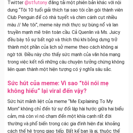
Twitter
@stfutony
đăng tải một phiên bản khác với nội
dung “Tôi 10 tuổi giải thích tại sao tôi cần gói thành viên
Club Penguin để có nhà tuyết và chim cánh cụt nhiều
màu // Mẹ tôi”, meme này mới thực sự bùng nổ và lan
truyền mạnh mẽ trên toàn cầu. Cả Quenlin và Ms. Juicy
đều bày tỏ sự bất ngờ và thích thú khi bỗng dưng trở
thành một phần của lịch sử meme theo cách không ai
ngờ tới. Điều này cho thấy sức mạnh của văn hóa mạng
trong việc kết nối những câu chuyện tưởng chừng không
liên quan thành một hiện tượng có ý nghĩa sâu sắc.
Sức hút của meme: Vì sao “tôi nói mẹ
không hiểu” lại viral đến vậy?
Sức hút mãnh liệt của meme “Me Explaining To My
Mom” không chỉ đến từ sự đối lập hài hước giữa hai biểu
cảm, mà còn vì nó chạm đến một khía cạnh rất đời
thường và phổ biến trong các gia đình hiện đại: khoảng
cách thế hệ trong giao tiếp. Bất kể bạn là ai, thuộc thế