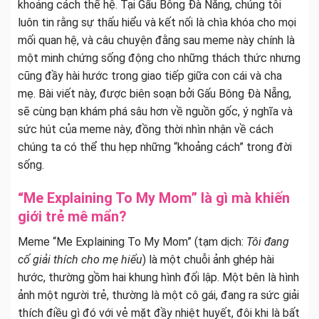
khoảng cách thế hệ. Tại Gấu Bông Đà Nẵng, chúng tôi
luôn tin rằng sự thấu hiểu và kết nối là chìa khóa cho mọi
mối quan hệ, và câu chuyện đằng sau meme này chính là
một minh chứng sống động cho những thách thức nhưng
cũng đầy hài hước trong giao tiếp giữa con cái và cha
mẹ. Bài viết này, được biên soạn bởi Gấu Bông Đà Nẵng,
sẽ cùng bạn khám phá sâu hơn về nguồn gốc, ý nghĩa và
sức hút của meme này, đồng thời nhìn nhận về cách
chúng ta có thể thu hẹp những “khoảng cách” trong đời
sống.
“Me Explaining To My Mom” là gì mà khiến
giới trẻ mê mẩn?
Meme “Me Explaining To My Mom” (tạm dịch:
Tôi đang
cố giải thích cho mẹ hiểu
) là một chuỗi ảnh ghép hài
hước, thường gồm hai khung hình đối lập. Một bên là hình
ảnh một người trẻ, thường là một cô gái, đang ra sức giải
thích điều gì đó với vẻ mặt đầy nhiệt huyết, đôi khi là bất