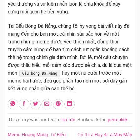
yêu thương và sự kiên nhẫn luôn là chìa khóa để xây
dựng mối quan hệ bền vững.
Tại Gấu Bông Đà Nẵng, chúng tôi hy vọng bài viết này đã
mang đến cho bạn một cái nhìn sâu sắc hơn về một
trong những meme được yêu thích nhất, đồng thời
truyền cảm hứng để bạn tìm cách rút ngắn khoảng cách
thế hệ trong chính gia đình mình. Bởi lẽ, mỗi câu chuyện
được thấu hiểu, mỗi cảm xúc được sẻ chia, dù là qua một
món
hay một nụ cười trước một
Gấu bông Đà Nẵng
meme hài hước, đều góp phần tạo nên một sợi dây gắn
kết vững chắc giữa các thế hệ.
This entry was posted in
Tin tức
. Bookmark the
permalink
.
Meme Hoang Mang: Từ Biểu
Cỏ 3 Lá Hay 4 Lá May Mắn