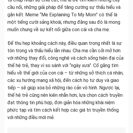
cầu nối, những giải pháp để tăng cường sự thấu hiểu và
gắn kết. Meme “Me Explaining To My Mom” có thể là
một tiếng cười sảng khoái, nhưng đằng sau đó là mong
muốn chung về sự kết nối giữa con cái và cha mẹ.
Để thu hẹp khoảng cách này, điều quan trọng nhất là sự
tôn trọng và thấu hiểu lẫn nhau. Cha mẹ cần cởi mở hơn
với những thay đổi, công nghệ và cách sống hiện đại của
thế hệ trẻ, thay vì so sánh với “ngày xưa”. Cố gắng tìm
hiểu về thế giới của con cái – từ những sở thích cá nhân,
các xu hướng mạng xã hội, đến cách họ tư duy và giao
tiếp – sẽ giúp xóa bỏ những rào cản vô hình. Ngược lại,
thế hệ trẻ cũng nên kiên nhẫn hơn, lựa chọn cách truyền
đạt thông tin phù hợp, đơn giản hóa những khái niệm
phức tạp và tìm cách kết hợp các giá trị truyền thống
với những điều mới mẻ.