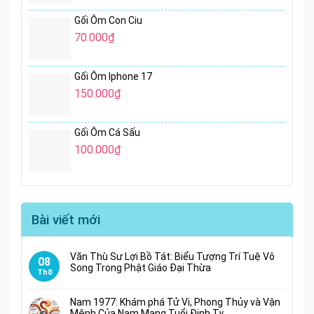
Gối Ôm Con Ciu
70.000
₫
Gối Ôm Iphone 17
150.000
₫
Gối Ôm Cá Sấu
100.000
₫
Bài viết mới
Văn Thù Sư Lợi Bồ Tát: Biểu Tượng Trí Tuệ Vô
08
Song Trong Phật Giáo Đại Thừa
Th8
Nam 1977: Khám phá Tử Vi, Phong Thủy và Vận
Mệnh Của Nam Mạng Tuổi Đinh Tỵ