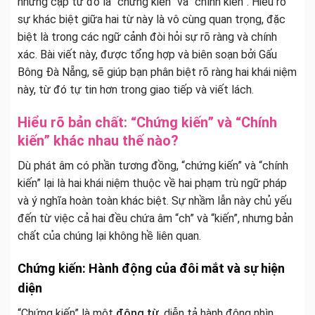
những cặp từ đó là “chứng kiến” và “chính kiến”. Hiểu rõ
sự khác biệt giữa hai từ này là vô cùng quan trọng, đặc
biệt là trong các ngữ cảnh đòi hỏi sự rõ ràng và chính
xác. Bài viết này, được tổng hợp và biên soạn bởi Gấu
Bông Đà Nẵng, sẽ giúp bạn phân biệt rõ ràng hai khái niệm
này, từ đó tự tin hơn trong giao tiếp và viết lách.
Hiểu rõ bản chất: “Chứng kiến” và “Chính
kiến” khác nhau thế nào?
Dù phát âm có phần tương đồng, “chứng kiến” và “chính
kiến” lại là hai khái niệm thuộc về hai phạm trù ngữ pháp
và ý nghĩa hoàn toàn khác biệt. Sự nhầm lẫn này chủ yếu
đến từ việc cả hai đều chứa âm “ch” và “kiến”, nhưng bản
chất của chúng lại không hề liên quan.
Chứng kiến: Hành động của đôi mắt và sự hiện
diện
“Chứng kiến” là một
động từ
, diễn tả hành động nhìn