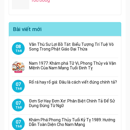
100.000
₫
Bài viết mới
Văn Thù Sư Lợi Bồ Tát: Biểu Tượng Trí Tuệ Vô
08
Song Trong Phật Giáo Đại Thừa
Th8
Nam 1977: Khám phá Tử Vi, Phong Thủy và Vận
Mệnh Của Nam Mạng Tuổi Đinh Tỵ
Rổ rá hay rổ giá: Đâu là cách viết đúng chính tả?
07
Th8
Đơn Sơ Hay Đơn Xơ: Phân Biệt Chính Tả Để Sử
07
Dụng Đúng Từ Ngữ
Th8
Khám Phá Phong Thủy Tuổi Kỷ Tỵ 1989: Hướng
07
Dẫn Toàn Diện Cho Nam Mạng
Th8