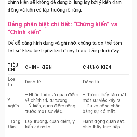
chính kiến sẽ không dễ dàng bị lung lay bởi ý kiến đám
đông và luôn có lập trường rõ ràng.
Bảng phân biệt chi tiết: “Chứng kiến” vs
“Chính kiến”
Để dễ dàng hình dung và ghi nhớ, chúng ta có thể tóm
tắt sự khác biệt giữa hai từ này trong bảng dưới đây:
TIÊU
CHÍNH KIẾN
CHỨNG KIẾN
CHÍ
Loại
Danh từ
Động từ
từ
– Nhận thức và quan điểm
– Trông thấy tận mắt
Ý
về chính trị, tư tưởng.
một sự việc xảy ra.
nghĩa
– Ý kiến, quan điểm riêng
– Dự và công nhận
trước một sự việc.
bằng sự có mặt.
Trọng
Lập trường, quan điểm, ý
Hành động quan sát,
tâm
kiến cá nhân.
nhìn thấy trực tiếp.