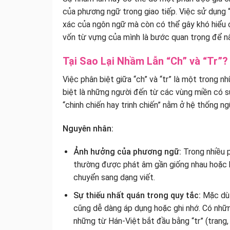
của phương ngữ trong giao tiếp. Việc sử dụng “t
xác của ngôn ngữ mà còn có thể gây khó hiểu ch
vốn từ vựng của mình là bước quan trọng để nâ
Tại Sao Lại Nhầm Lẫn “Ch” và “Tr”
Việc phân biệt giữa “ch” và “tr” là một trong n
biệt là những người đến từ các vùng miền có 
“chinh chiến hay trinh chiến” nằm ở hệ thống n
Nguyên nhân:
Ảnh hưởng của phương ngữ:
Trong nhiều p
thường được phát âm gần giống nhau hoặc ho
chuyển sang dạng viết.
Sự thiếu nhất quán trong quy tắc:
Mặc dù 
cũng dễ dàng áp dụng hoặc ghi nhớ. Có những
những từ Hán-Việt bắt đầu bằng “tr” (trang, t