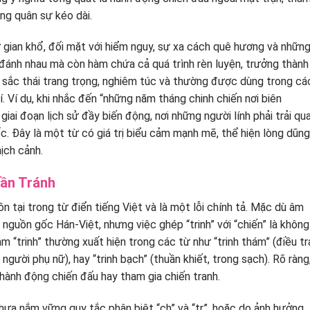
ng quân sự kéo dài.
ự gian khổ, đối mặt với hiểm nguy, sự xa cách quê hương và nhữn
 đánh nhau mà còn hàm chứa cả quá trình rèn luyện, trưởng thành
 sắc thái trang trọng, nghiêm túc và thường được dùng trong cá
. Ví dụ, khi nhắc đến “những năm tháng chinh chiến nơi biên
ai đoạn lịch sử đầy biến động, nơi những người lính phải trải qu
c. Đây là một từ có giá trị biểu cảm mạnh mẽ, thể hiện lòng dũng
ịch cảnh.
Cần Tránh
n tại trong từ điển tiếng Việt và là một lỗi chính tả. Mặc dù âm
ó nguồn gốc Hán-Việt, nhưng việc ghép “trinh” với “chiến” là không
m “trinh” thường xuất hiện trong các từ như “trinh thám” (điều tr
 người phụ nữ), hay “trinh bạch” (thuần khiết, trong sạch). Rõ ràng
hành động chiến đấu hay tham gia chiến tranh.
ưa nắm vững quy tắc phân biệt “ch” và “tr”, hoặc do ảnh hưởng