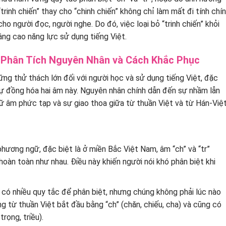
rinh chiến” thay cho “chinh chiến” không chỉ làm mất đi tính chí
o người đọc, người nghe. Do đó, việc loại bỏ “trinh chiến” khỏi
ng cao năng lực sử dụng tiếng Việt.
? Phân Tích Nguyên Nhân và Cách Khắc Phục
hững thử thách lớn đối với người học và sử dụng tiếng Việt, đặc
sự đồng hóa hai âm này. Nguyên nhân chính dẫn đến sự nhầm lẫn
gữ âm phức tạp và sự giao thoa giữa từ thuần Việt và từ Hán-Việt
hương ngữ, đặc biệt là ở miền Bắc Việt Nam, âm “ch” và “tr”
àn toàn như nhau. Điều này khiến người nói khó phân biệt khi
có nhiều quy tắc để phân biệt, nhưng chúng không phải lúc nào
 từ thuần Việt bắt đầu bằng “ch” (chăn, chiếu, cha) và cũng có
rọng, triều).