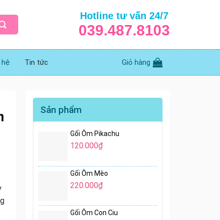
Hotline tư vấn 24/7
039.487.8103
 hệ
Tin tức
Giỏ hàng
Sản phẩm
n
Gối Ôm Pikachu
120.000
₫
Gối Ôm Mèo
220.000
₫
y
ng
Gối Ôm Con Ciu