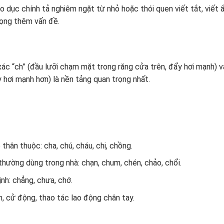
 dục chính tả nghiêm ngặt từ nhỏ hoặc thói quen viết tắt, viết 
rọng thêm vấn đề.
c “ch” (đầu lưỡi chạm mặt trong răng cửa trên, đẩy hơi mạnh) v
 hơi mạnh hơn) là nền tảng quan trọng nhất.
thân thuộc: cha, chú, cháu, chị, chồng.
thường dùng trong nhà: chạn, chum, chén, chảo, chổi.
nh: chẳng, chưa, chớ.
n, cử động, thao tác lao động chân tay.