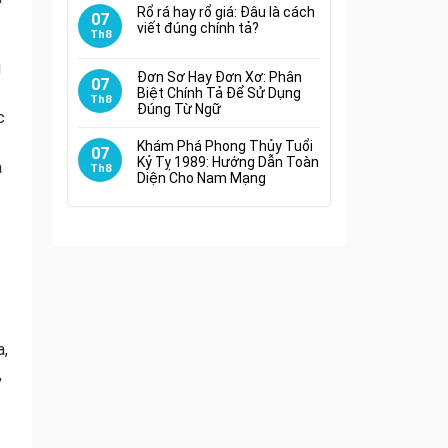
Rổ rá hay rổ giá: Đâu là cách
07
viết đúng chính tả?
Th8
g
Đơn Sơ Hay Đơn Xơ: Phân
07
Biệt Chính Tả Để Sử Dụng
Th8
Đúng Từ Ngữ
c
Khám Phá Phong Thủy Tuổi
07
Kỷ Tỵ 1989: Hướng Dẫn Toàn
a
Th8
Diện Cho Nam Mạng
a,
,