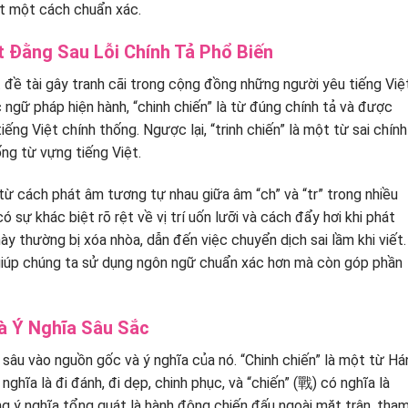
ệt một cách chuẩn xác.
ật Đằng Sau Lỗi Chính Tả Phổ Biến
ột đề tài gây tranh cãi trong cộng đồng những người yêu tiếng Việ
c ngữ pháp hiện hành, “chinh chiến” là từ đúng chính tả và được
ếng Việt chính thống. Ngược lại, “trinh chiến” là một từ sai chính
ng từ vựng tiếng Việt.
từ cách phát âm tương tự nhau giữa âm “ch” và “tr” trong nhiều
ó sự khác biệt rõ rệt về vị trí uốn lưỡi và cách đẩy hơi khi phát
này thường bị xóa nhòa, dẫn đến việc chuyển dịch sai lầm khi viết.
ỉ giúp chúng ta sử dụng ngôn ngữ chuẩn xác hơn mà còn góp phần
và Ý Nghĩa Sâu Sắc
i sâu vào nguồn gốc và ý nghĩa của nó. “Chinh chiến” là một từ Há
nghĩa là đi đánh, đi dẹp, chinh phục, và “chiến” (戰) có nghĩa là
ang ý nghĩa tổng quát là hành động chiến đấu ngoài mặt trận, tha