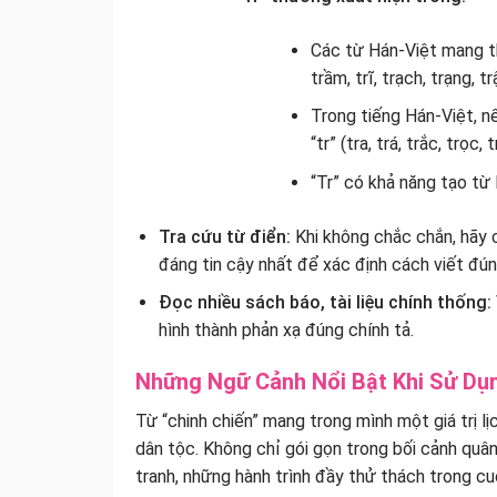
Các từ Hán-Việt mang than
trầm, trĩ, trạch, trạng, tr
Trong tiếng Hán-Việt, nế
“tr” (tra, trá, trắc, trọc, 
“Tr” có khả năng tạo từ 
Tra cứu từ điển:
Khi không chắc chắn, hãy c
đáng tin cậy nhất để xác định cách viết đún
Đọc nhiều sách báo, tài liệu chính thống:
hình thành phản xạ đúng chính tả.
Những Ngữ Cảnh Nổi Bật Khi Sử Dụn
Từ “chinh chiến” mang trong mình một giá trị lị
dân tộc. Không chỉ gói gọn trong bối cảnh quâ
tranh, những hành trình đầy thử thách trong c