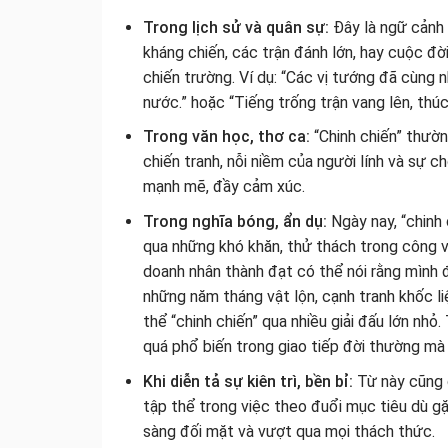
Trong lịch sử và quân sự:
Đây là ngữ cảnh 
kháng chiến, các trận đánh lớn, hay cuộc đờ
chiến trường. Ví dụ: “Các vị tướng đã cùng 
nước.” hoặc “Tiếng trống trận vang lên, thúc
Trong văn học, thơ ca:
“Chinh chiến” thườn
chiến tranh, nỗi niềm của người lính và sự 
mạnh mẽ, đầy cảm xúc.
Trong nghĩa bóng, ẩn dụ:
Ngày nay, “chinh
qua những khó khăn, thử thách trong công v
doanh nhân thành đạt có thể nói rằng mình 
những năm tháng vật lộn, cạnh tranh khốc l
thể “chinh chiến” qua nhiều giải đấu lớn nhỏ
quá phổ biến trong giao tiếp đời thường mà 
Khi diễn tả sự kiên trì, bền bỉ:
Từ này cũng c
tập thể trong việc theo đuổi mục tiêu dù gặp
sàng đối mặt và vượt qua mọi thách thức.