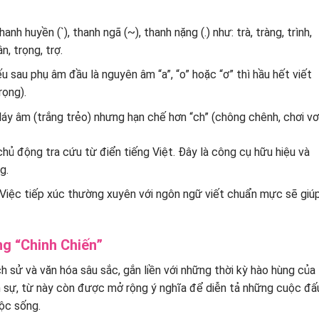
h huyền (`), thanh ngã (~), thanh nặng (.) như: trà, tràng, trình,
ận, trọng, trợ.
u sau phụ âm đầu là nguyên âm “a”, “o” hoặc “ơ” thì hầu hết viết
trọng).
láy âm (trắng trẻo) nhưng hạn chế hơn “ch” (chông chênh, chơi vơi
hủ động tra cứu từ điển tiếng Việt. Đây là công cụ hữu hiệu và
g.
Việc tiếp xúc thường xuyên với ngôn ngữ viết chuẩn mực sẽ giú
g “Chinh Chiến”
ch sử và văn hóa sâu sắc, gắn liền với những thời kỳ hào hùng của
n sự, từ này còn được mở rộng ý nghĩa để diễn tả những cuộc đấ
uộc sống.