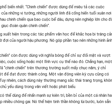
phổ biến nhất. “Chinh chiến” được dùng để miêu tả các cuộc
i của những vị tướng, những người lính đã cống hiến tuổi xuân nơi
nhau chinh chiến qua bao cuộc bể dâu, dựng nên nghiệp lớn cho đ
 giục đoàn quân chinh chiến”.
g xuất hiện trong các tác phẩm văn học để khắc họa bi tráng cả
chờ đợi của người hậu phương. Nó góp phần tạo nên những hình ản
 chiến” còn được dùng với nghĩa bóng để chỉ sự đối mặt và vượt
iệc, cuộc sống hoặc một lĩnh vực cụ thể nào đó. Chẳng hạn, một
đã “chinh chiến” trên thương trường suốt mấy chục năm, ý chỉ
iệt để đạt được thành công. Một vận động viên kỳ cựu cũng có
. Tuy nhiên, cách dùng này thường mang sắc thái trang trọng, khô
chủ yếu dùng trong văn viết hoặc phát biểu.
ó thể dùng để nhấn mạnh sự kiên trì, bền bỉ của một cá nhân ha
 nhiều chông gai. Nó thể hiện tinh thần không lùi bước, luôn sẵn