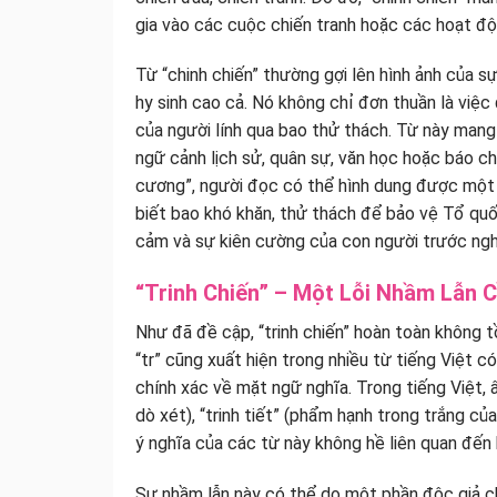
gia vào các cuộc chiến tranh hoặc các hoạt độ
Từ “chinh chiến” thường gợi lên hình ảnh của s
hy sinh cao cả. Nó không chỉ đơn thuần là việc
của người lính qua bao thử thách. Từ này mang
ngữ cảnh lịch sử, quân sự, văn học hoặc báo chí
cương”, người đọc có thể hình dung được một gi
biết bao khó khăn, thử thách để bảo vệ Tổ quố
cảm và sự kiên cường của con người trước ngh
“Trinh Chiến” – Một Lỗi Nhầm Lẫn 
Như đã đề cập, “trinh chiến” hoàn toàn không tồ
“tr” cũng xuất hiện trong nhiều từ tiếng Việt c
chính xác về mặt ngữ nghĩa. Trong tiếng Việt, â
dò xét), “trinh tiết” (phẩm hạnh trong trắng của
ý nghĩa của các từ này không hề liên quan đến 
Sự nhầm lẫn này có thể do một phần độc giả ch