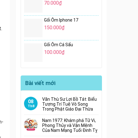
70.000
₫
Gối Ôm Iphone 17
150.000
₫
t.
Gối Ôm Cá Sấu
100.000
₫
Bài viết mới
Văn Thù Sư Lợi Bồ Tát: Biểu
08
Tượng Trí Tuệ Vô Song
Th8
Trong Phật Giáo Đại Thừa
Nam 1977: Khám phá Tử Vi,
n-
Phong Thủy và Vận Mệnh
Của Nam Mạng Tuổi Đinh Tỵ
m