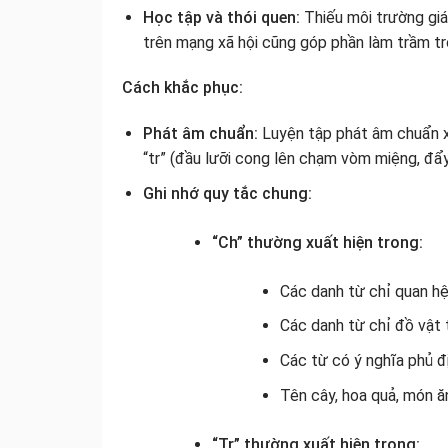
Học tập và thói quen:
Thiếu môi trường giáo
trên mạng xã hội cũng góp phần làm trầm t
Cách khắc phục:
Phát âm chuẩn:
Luyện tập phát âm chuẩn xá
“tr” (đầu lưỡi cong lên chạm vòm miệng, đẩy
Ghi nhớ quy tắc chung:
“Ch” thường xuất hiện trong:
Các danh từ chỉ quan hệ 
Các danh từ chỉ đồ vật 
Các từ có ý nghĩa phủ đị
Tên cây, hoa quả, món ă
“Tr” thường xuất hiện trong: