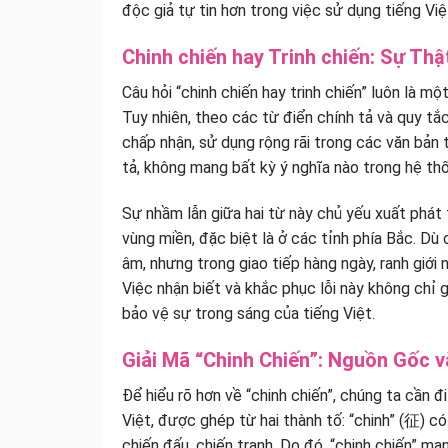
độc giả tự tin hơn trong việc sử dụng tiếng Vi
Chinh chiến hay Trinh chiến: Sự Th
Câu hỏi “chinh chiến hay trinh chiến” luôn là m
Tuy nhiên, theo các từ điển chính tả và quy tắ
chấp nhận, sử dụng rộng rãi trong các văn bản ti
tả, không mang bất kỳ ý nghĩa nào trong hệ thố
Sự nhầm lẫn giữa hai từ này chủ yếu xuất phát 
vùng miền, đặc biệt là ở các tỉnh phía Bắc. Dù c
âm, nhưng trong giao tiếp hàng ngày, ranh giới 
Việc nhận biết và khắc phục lỗi này không ch
bảo vệ sự trong sáng của tiếng Việt.
Giải Mã “Chinh Chiến”: Nguồn Gốc 
Để hiểu rõ hơn về “chinh chiến”, chúng ta cần đ
Việt, được ghép từ hai thành tố: “chinh” (征) có 
chiến đấu, chiến tranh. Do đó, “chinh chiến” m