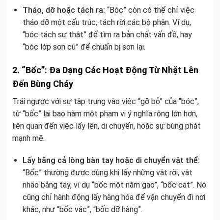
Tháo, dỡ hoặc tách ra:
“Bóc” còn có thể chỉ việc
tháo dỡ một cấu trúc, tách rời các bộ phận. Ví dụ,
“bóc tách sự thật” để tìm ra bản chất vấn đề, hay
“bóc lớp sơn cũ” để chuẩn bị sơn lại.
2. “Bốc”: Đa Dạng Các Hoạt Động Từ Nhặt Lên
Đến Bùng Cháy
Trái ngược với sự tập trung vào việc “gỡ bỏ” của “bóc”,
từ “bốc” lại bao hàm một phạm vi ý nghĩa rộng lớn hơn,
liên quan đến việc lấy lên, di chuyển, hoặc sự bùng phát
mạnh mẽ.
Lấy bằng cả lòng bàn tay hoặc di chuyển vật thể:
“Bốc” thường được dùng khi lấy những vật rời, vật
nhão bằng tay, ví dụ “bốc một nắm gạo”, “bốc cát”. Nó
cũng chỉ hành động lấy hàng hóa để vận chuyển đi nơi
khác, như “bốc vác”, “bốc dỡ hàng”.