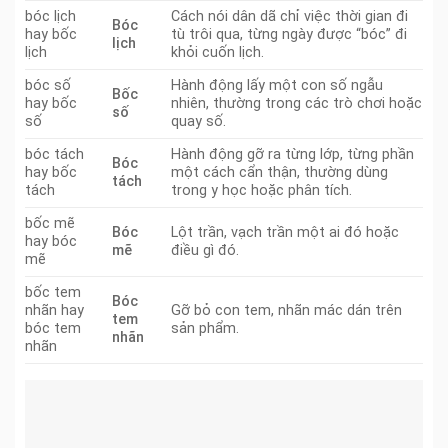
bóc lịch
Cách nói dân dã chỉ việc thời gian đi
Bóc
hay bốc
tù trôi qua, từng ngày được “bóc” đi
lịch
lịch
khỏi cuốn lịch.
bóc số
Hành động lấy một con số ngẫu
Bốc
hay bốc
nhiên, thường trong các trò chơi hoặc
số
số
quay số.
bóc tách
Hành động gỡ ra từng lớp, từng phần
Bóc
hay bốc
một cách cẩn thận, thường dùng
tách
tách
trong y học hoặc phân tích.
bốc mẽ
Bóc
Lột trần, vạch trần một ai đó hoặc
hay bóc
mẽ
điều gì đó.
mẽ
bốc tem
Bóc
nhãn hay
Gỡ bỏ con tem, nhãn mác dán trên
tem
bóc tem
sản phẩm.
nhãn
nhãn