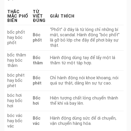
THẮC
TỪ
MẮC PHỔ
VIẾT
GIẢI THÍCH
BIẾN
ĐÚNG
“Phốt” ở đây là từ lóng chỉ những bí
bốc phốt
Bóc
mật, scandal. Hành động “bóc phốt”
hay bóc
phốt
là gỡ bỏ lớp che đậy để phơi bày sự
phốt
thật.
bốc thăm
Bốc
Hành động dùng tay để lấy một lá
hay bóc
thăm
thăm từ một tập hợp.
thăm
bóc phét
Bốc
Chỉ hành động nói khoe khoang, nói
hay bốc
phét
quá sự thật, dâng lên sự tự cao.
phét
bóc hơi
Bốc
Hiện tượng chất lỏng chuyển thành
hay bốc
hơi
thể khí và bay lên.
hơi
bóc vác
Bốc
Hành động dùng sức để di chuyển,
hay bốc
vác
vận chuyển hàng hóa.
vác