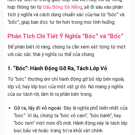
hợp thông tin từ
Gấu Bông Đà Nẵng
, sẽ đi sâu vào phân
tích ý nghĩa và cách dùng chuẩn xác của hai từ “bóc” và
“bốc”, giúp bạn đọc tự tin hơn trong mọi tình huống.
Phân Tích Chi Tiết Ý Nghĩa “Bóc” và “Bốc”
Để phân biệt rõ ràng, chúng ta cần xem xét từng từ một
với các sắc thái ý nghĩa cụ thể của chúng.
1. “Bóc”: Hành Động Gỡ Ra, Tách Lớp Vỏ
Từ “bóc” thường ám chỉ hành động gỡ bỏ lớp bên ngoài,
lớp vỏ, hay lớp bọc của một vật gì đó. Nó mang ý nghĩa
của sự tách rời, làm lộ ra phần bên trong.
Gỡ ra, lấy đi vỏ ngoài:
Đây là nghĩa phổ biến nhất của
“bóc”. Ví dụ, chúng ta “bóc vỏ cam”, “bóc bánh”, hay
“bóc tem” một món đồ mới. Hành động này là tách lớp
bọc bảo vệ hoặc trang trí ra khỏi vật chính.