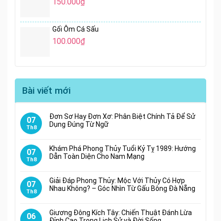
150.000
₫
Gối Ôm Cá Sấu
100.000
₫
Bài viết mới
Đơn Sơ Hay Đơn Xơ: Phân Biệt Chính Tả Để Sử
07
Dụng Đúng Từ Ngữ
Th8
Khám Phá Phong Thủy Tuổi Kỷ Tỵ 1989: Hướng
07
Dẫn Toàn Diện Cho Nam Mạng
Th8
Giải Đáp Phong Thủy: Mộc Với Thủy Có Hợp
07
Nhau Không? – Góc Nhìn Từ Gấu Bông Đà Nẵng
Th8
Giương Đông Kích Tây: Chiến Thuật Đánh Lừa
06
Đỉnh Cao Trong Lịch Sử và Đời Sống