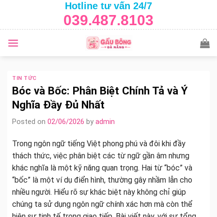
Hotline tư vấn 24/7
Skip
039.487.8103
to
content
TIN TỨC
Bóc và Bốc: Phân Biệt Chính Tả và Ý
Nghĩa Đầy Đủ Nhất
Posted on
02/06/2026
by
admin
Trong ngôn ngữ tiếng Việt phong phú và đôi khi đầy
thách thức, việc phân biệt các từ ngữ gần âm nhưng
khác nghĩa là một kỹ năng quan trọng. Hai từ “bóc” và
“bốc” là một ví dụ điển hình, thường gây nhầm lẫn cho
nhiều người. Hiểu rõ sự khác biệt này không chỉ giúp
chúng ta sử dụng ngôn ngữ chính xác hơn mà còn thể
hiện sự tinh tế trong giao tiếp. Bài viết này, với sự tổng