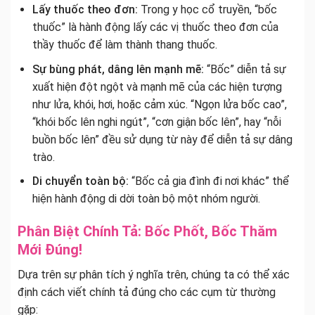
Lấy thuốc theo đơn:
Trong y học cổ truyền, “bốc
thuốc” là hành động lấy các vị thuốc theo đơn của
thầy thuốc để làm thành thang thuốc.
Sự bùng phát, dâng lên mạnh mẽ:
“Bốc” diễn tả sự
xuất hiện đột ngột và mạnh mẽ của các hiện tượng
như lửa, khói, hơi, hoặc cảm xúc. “Ngọn lửa bốc cao”,
“khói bốc lên nghi ngút”, “cơn giận bốc lên”, hay “nỗi
buồn bốc lên” đều sử dụng từ này để diễn tả sự dâng
trào.
Di chuyển toàn bộ:
“Bốc cả gia đình đi nơi khác” thể
hiện hành động di dời toàn bộ một nhóm người.
Phân Biệt Chính Tả: Bốc Phốt, Bốc Thăm
Mới Đúng!
Dựa trên sự phân tích ý nghĩa trên, chúng ta có thể xác
định cách viết chính tả đúng cho các cụm từ thường
gặp: