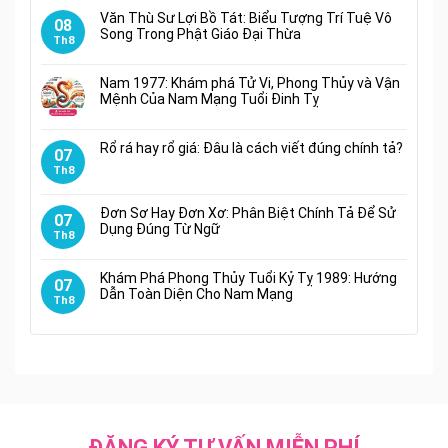
Văn Thù Sư Lợi Bồ Tát: Biểu Tượng Trí Tuệ Vô
08
Song Trong Phật Giáo Đại Thừa
Th8
Nam 1977: Khám phá Tử Vi, Phong Thủy và Vận
Mệnh Của Nam Mạng Tuổi Đinh Tỵ
Rổ rá hay rổ giá: Đâu là cách viết đúng chính tả?
07
Th8
Đơn Sơ Hay Đơn Xơ: Phân Biệt Chính Tả Để Sử
07
Dụng Đúng Từ Ngữ
Th8
Khám Phá Phong Thủy Tuổi Kỷ Tỵ 1989: Hướng
07
Dẫn Toàn Diện Cho Nam Mạng
Th8
ĐĂNG KÝ TƯ VẤN MIỄN PHÍ