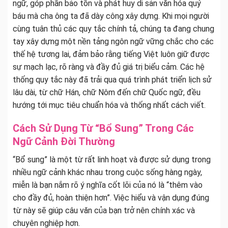
ngữ, góp phần bảo tồn và phát huy di sản văn hóa quý
báu mà cha ông ta đã dày công xây dựng. Khi mọi người
cùng tuân thủ các quy tắc chính tả, chúng ta đang chung
tay xây dựng một nền tảng ngôn ngữ vững chắc cho các
thế hệ tương lai, đảm bảo rằng tiếng Việt luôn giữ được
sự mạch lạc, rõ ràng và đầy đủ giá trị biểu cảm. Các hệ
thống quy tắc này đã trải qua quá trình phát triển lịch sử
lâu dài, từ chữ Hán, chữ Nôm đến chữ Quốc ngữ, đều
hướng tới mục tiêu chuẩn hóa và thống nhất cách viết.
Cách Sử Dụng Từ “Bổ Sung” Trong Các
Ngữ Cảnh Đời Thường
“Bổ sung” là một từ rất linh hoạt và được sử dụng trong
nhiều ngữ cảnh khác nhau trong cuộc sống hàng ngày,
miễn là bạn nắm rõ ý nghĩa cốt lõi của nó là “thêm vào
cho đầy đủ, hoàn thiện hơn”. Việc hiểu và vận dụng đúng
từ này sẽ giúp câu văn của bạn trở nên chính xác và
chuyên nghiệp hơn.