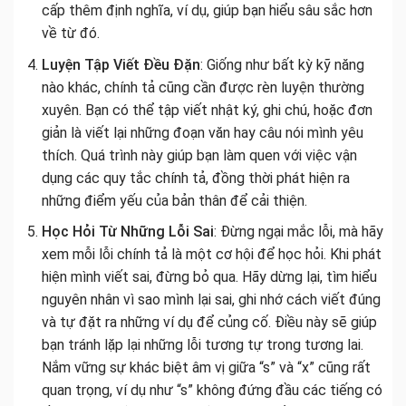
cấp thêm định nghĩa, ví dụ, giúp bạn hiểu sâu sắc hơn
về từ đó.
Luyện Tập Viết Đều Đặn
: Giống như bất kỳ kỹ năng
nào khác, chính tả cũng cần được rèn luyện thường
xuyên. Bạn có thể tập viết nhật ký, ghi chú, hoặc đơn
giản là viết lại những đoạn văn hay câu nói mình yêu
thích. Quá trình này giúp bạn làm quen với việc vận
dụng các quy tắc chính tả, đồng thời phát hiện ra
những điểm yếu của bản thân để cải thiện.
Học Hỏi Từ Những Lỗi Sai
: Đừng ngại mắc lỗi, mà hãy
xem mỗi lỗi chính tả là một cơ hội để học hỏi. Khi phát
hiện mình viết sai, đừng bỏ qua. Hãy dừng lại, tìm hiểu
nguyên nhân vì sao mình lại sai, ghi nhớ cách viết đúng
và tự đặt ra những ví dụ để củng cố. Điều này sẽ giúp
bạn tránh lặp lại những lỗi tương tự trong tương lai.
Nắm vững sự khác biệt âm vị giữa “s” và “x” cũng rất
quan trọng, ví dụ như “s” không đứng đầu các tiếng có