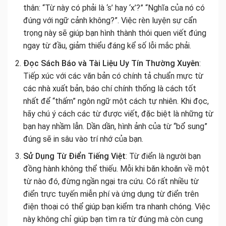
thân: “Từ này có phải là ‘s’ hay ‘x’?” “Nghĩa của nó có
đúng với ngữ cảnh không?”. Việc rèn luyện sự cẩn
trọng này sẽ giúp bạn hình thành thói quen viết đúng
ngay từ đầu, giảm thiểu đáng kể số lỗi mắc phải.
Đọc Sách Báo và Tài Liệu Uy Tín Thường Xuyên
:
Tiếp xúc với các văn bản có chính tả chuẩn mực từ
các nhà xuất bản, báo chí chính thống là cách tốt
nhất để “thấm” ngôn ngữ một cách tự nhiên. Khi đọc,
hãy chú ý cách các từ được viết, đặc biệt là những từ
bạn hay nhầm lẫn. Dần dần, hình ảnh của từ “bổ sung”
đúng sẽ in sâu vào trí nhớ của bạn.
Sử Dụng Từ Điển Tiếng Việt
: Từ điển là người bạn
đồng hành không thể thiếu. Mỗi khi băn khoăn về một
từ nào đó, đừng ngần ngại tra cứu. Có rất nhiều từ
điển trực tuyến miễn phí và ứng dụng từ điển trên
điện thoại có thể giúp bạn kiểm tra nhanh chóng. Việc
này không chỉ giúp bạn tìm ra từ đúng mà còn cung