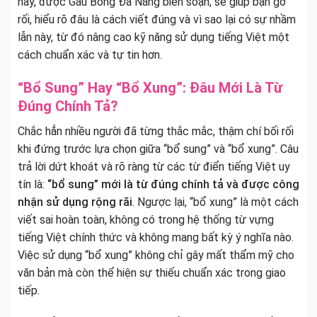
này, được Gấu Bông Đà Nẵng biên soạn, sẽ giúp bạn gỡ
rối, hiểu rõ đâu là cách viết đúng và vì sao lại có sự nhầm
lẫn này, từ đó nâng cao kỹ năng sử dụng tiếng Việt một
cách chuẩn xác và tự tin hơn.
“Bổ Sung” Hay “Bổ Xung”: Đâu Mới Là Từ
Đúng Chính Tả?
Chắc hẳn nhiều người đã từng thắc mắc, thậm chí bối rối
khi đứng trước lựa chọn giữa “bổ sung” và “bổ xung”. Câu
trả lời dứt khoát và rõ ràng từ các từ điển tiếng Việt uy
tín là:
“bổ sung” mới là từ đúng chính tả và được công
nhận sử dụng rộng rãi
. Ngược lại, “bổ xung” là một cách
viết sai hoàn toàn, không có trong hệ thống từ vựng
tiếng Việt chính thức và không mang bất kỳ ý nghĩa nào.
Việc sử dụng “bổ xung” không chỉ gây mất thẩm mỹ cho
văn bản mà còn thể hiện sự thiếu chuẩn xác trong giao
tiếp.