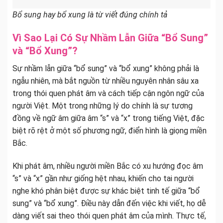
Bổ sung hay bổ xung là từ viết đúng chính tả
Vì Sao Lại Có Sự Nhầm Lẫn Giữa “Bổ Sung”
và “Bổ Xung”?
Sự nhầm lẫn giữa “bổ sung” và “bổ xung” không phải là
ngẫu nhiên, mà bắt nguồn từ nhiều nguyên nhân sâu xa
trong thói quen phát âm và cách tiếp cận ngôn ngữ của
người Việt. Một trong những lý do chính là sự tương
đồng về ngữ âm giữa âm “s” và “x” trong tiếng Việt, đặc
biệt rõ rệt ở một số phương ngữ, điển hình là giọng miền
Bắc.
Khi phát âm, nhiều người miền Bắc có xu hướng đọc âm
“s” và “x” gần như giống hệt nhau, khiến cho tai người
nghe khó phân biệt được sự khác biệt tinh tế giữa “bổ
sung” và “bổ xung”. Điều này dẫn đến việc khi viết, họ dễ
dàng viết sai theo thói quen phát âm của mình. Thực tế,