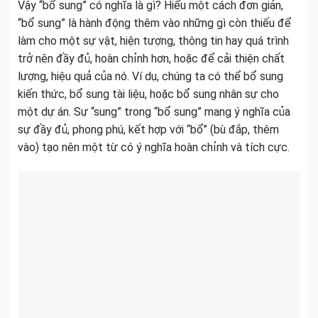
Vậy “bổ sung” có nghĩa là gì? Hiểu một cách đơn giản,
“bổ sung” là hành động thêm vào những gì còn thiếu để
làm cho một sự vật, hiện tượng, thông tin hay quá trình
trở nên đầy đủ, hoàn chỉnh hơn, hoặc để cải thiện chất
lượng, hiệu quả của nó. Ví dụ, chúng ta có thể bổ sung
kiến thức, bổ sung tài liệu, hoặc bổ sung nhân sự cho
một dự án. Sự “sung” trong “bổ sung” mang ý nghĩa của
sự đầy đủ, phong phú, kết hợp với “bổ” (bù đắp, thêm
vào) tạo nên một từ có ý nghĩa hoàn chỉnh và tích cực.