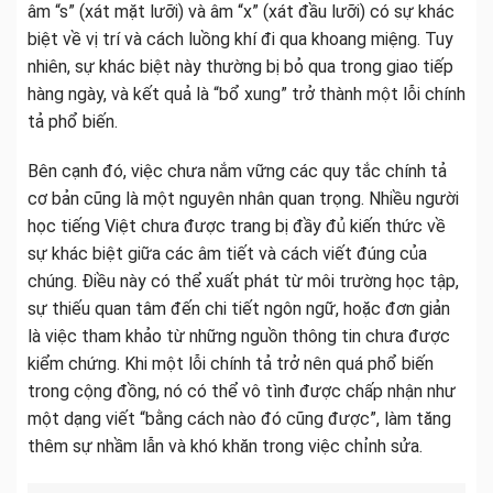
âm “s” (xát mặt lưỡi) và âm “x” (xát đầu lưỡi) có sự khác
biệt về vị trí và cách luồng khí đi qua khoang miệng. Tuy
nhiên, sự khác biệt này thường bị bỏ qua trong giao tiếp
hàng ngày, và kết quả là “bổ xung” trở thành một lỗi chính
tả phổ biến.
Bên cạnh đó, việc chưa nắm vững các quy tắc chính tả
cơ bản cũng là một nguyên nhân quan trọng. Nhiều người
học tiếng Việt chưa được trang bị đầy đủ kiến thức về
sự khác biệt giữa các âm tiết và cách viết đúng của
chúng. Điều này có thể xuất phát từ môi trường học tập,
sự thiếu quan tâm đến chi tiết ngôn ngữ, hoặc đơn giản
là việc tham khảo từ những nguồn thông tin chưa được
kiểm chứng. Khi một lỗi chính tả trở nên quá phổ biến
trong cộng đồng, nó có thể vô tình được chấp nhận như
một dạng viết “bằng cách nào đó cũng được”, làm tăng
thêm sự nhầm lẫn và khó khăn trong việc chỉnh sửa.